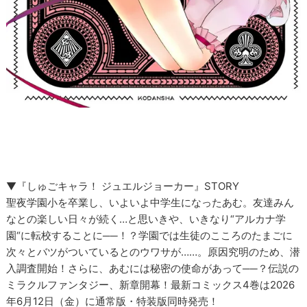
▼『しゅごキャラ！ ジュエルジョーカー』STORY
聖夜学園小を卒業し、いよいよ中学生になったあむ。友達みん
なとの楽しい日々が続く…と思いきや、いきなり“アルカナ学
園“に転校することに──！？学園では生徒のこころのたまごに
次々とバツがついているとのウワサが……。原因究明のため、潜
入調査開始！さらに、あむには秘密の使命があって──？伝説の
ミラクルファンタジー、新章開幕！最新コミックス4巻は2026
年6月12日（金）に通常版・特装版同時発売！