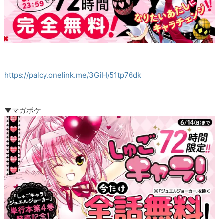
https://palcy.onelink.me/3GiH/51tp76dk
▼マガポケ