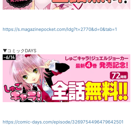
https://s.magazinepocket.com/ldg?t=2770&d=0&tab=1
▼コミックDAYS
https://comic-days.com/episode/3269754496479642501