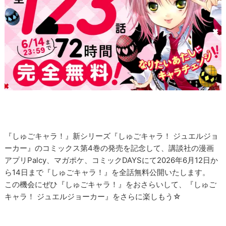
『しゅごキャラ！』新シリーズ『しゅごキャラ！ ジュエルジョ
ーカー』のコミックス第4巻の発売を記念して、講談社の漫画
アプリPalcy、マガポケ、コミックDAYSにて2026年6月12日か
ら14日まで『しゅごキャラ！』を全話無料公開いたします。
この機会にぜひ『しゅごキャラ！』をおさらいして、『しゅご
キャラ！ ジュエルジョーカー』をさらに楽しもう☆