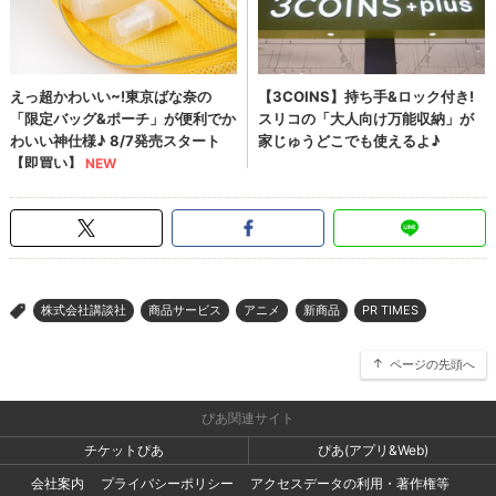
株式会社講談社
商品サービス
アニメ
新商品
PR TIMES
>
ページの先頭へ
ぴあ関連サイト
チケットぴあ
ぴあ(アプリ&Web)
会社案内
プライバシーポリシー
アクセスデータの利用・著作権等