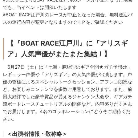
でも、当イベントは開催いたします
※BOAT RACE江戸川のレースが中止となった場合、無料送迎バ
スの運行内容が変更となりますのでＨＰをご確認ください
【『BOAT RACE江戸川』に『アリスギ
ア』人気声優がまたまた集結！】
6月27日（土）は「七海・麻駆理のギア全開★ガチ予想ch」
レギュラー声優や『アリスギア』の人気声優が出演します。声
優の皆様によるスペシャルトークセッション、アフレコ朗読な
ど、お楽しみコンテンツを多数ご用意しております。また、前
回大好評でした豪華賞品が貰えるジャンケン大会や、ギアガチ
流ボートレースチュートリアルの開催など、内容盛りだくさん
でお届けします。4名のコラボレーションにどうぞご期待くだ
さい。
＜出演者情報・敬称略＞