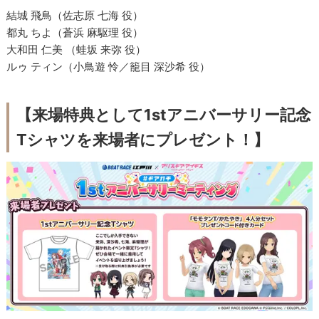
結城 飛鳥（佐志原 七海 役）
都丸 ちよ（蒼浜 麻駆理 役）
大和田 仁美 （蛙坂 来弥 役）
ルゥ ティン（小鳥遊 怜／籠目 深沙希 役）
【来場特典として1stアニバーサリー記念
Tシャツを来場者にプレゼント！】