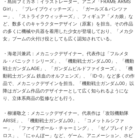
・島田フミカネ：イラストレーター。アニメ「FRAME ARMS
Girl」、「ブレイブウィッチーズ」、「ガールズ＆パンツァ
ー」、「ストライクウィッチーズ」、フィギュア「メカ娘」な
ど、数多くのキャラクターデザイン（原案）を担当。その作品
の多くに機械や兵器を着用した少女が登場しており、「メカ少
女」ブームの火付け役としても広く認知されている。
・海老川兼武：メカニックデザイナー。代表作は「フルメタ
ル・パニック！シリーズ」、「機動戦士ガンダム00」、「機動
戦士ガンダムAGE」、「ガンダムビルドファイターズ」、「機
動戦士ガンダム 鉄血のオルフェンズ」、「ID-0」など多くの作
品で、メカニックデザインを担当。「機動戦士ガンダム00」以
降はガンダム作品のデザイナーとして広く知られるようにな
り、立体系商品の監修なども行う。
・柳瀬敬之：メカニックデザイナー。代表作は「攻殻機動隊
ARISE」、「機動戦士ガンダム00」、「コメットルシファ
ー」、「ファイアボール・チャーミング」、「ゼノブレイドク
ロス」、「にゃんぼー」など、ゲーム、アニメーション、ホビ