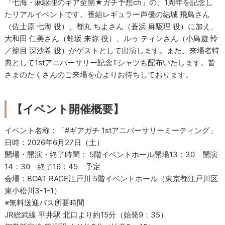
「七海・麻駆理のギア全開★ガチ予想ch」の、1周年を記念し
たリアルイベントです。番組レギュラー声優の結城 飛鳥さん
（佐士原 七海 役）、都丸 ちよさん（蒼浜 麻駆理 役）に加え、
大和田 仁美さん（蛙坂 来弥 役）、ルゥ ティンさん（小鳥遊 怜
／籠目 深沙希 役）がゲストとして出演します。また、来場者特
典として1stアニバーサリー記念Tシャツも配布いたします。皆
さまのたくさんのご来場を心よりお待ちしております。
【イベント開催概要】
イベント名称：「#ギアガチ 1stアニバーサリーミーティング」
日時：2026年6月27日（土）
開場・開演・終了時間： 5階イベントホール開場13：30 開演
14：30 終了16：45 予定
会場：BOAT RACE江戸川 5階イベントホール（東京都江戸川区
東小松川3-1-1）
※無料送迎バス所要時間
JR総武線 平井駅 北口より約15分（始発9：35）