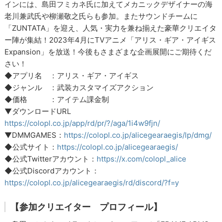
インには、島田フミカネ氏に加えてメカニックデザイナーの海
老川兼武氏や柳瀬敬之氏らも参加。またサウンドチームに
「ZUNTATA」を迎え、人気・実力を兼ね揃えた豪華クリエイタ
ー陣が集結！2023年4月にTVアニメ「アリス・ギア・アイギス
Expansion」を放送！今後もさまざまな企画展開にご期待くだ
さい！
◆アプリ名 ：アリス・ギア・アイギス
◆ジャンル ：武装カスタマイズアクション
◆価格 ：アイテム課金制
▼ダウンロードURL
https://colopl.co.jp/app/rd/pr/?/aga/1i4w9fjn/
▼DMMGAMES：
https://colopl.co.jp/alicegearaegis/lp/dmg/
◆公式サイト：
https://colopl.co.jp/alicegearaegis/
◆公式Twitterアカウント：
https://x.com/colopl_alice
◆公式Discordアカウント：
https://colopl.co.jp/alicegearaegis/rd/discord/?f=y
【参加クリエイター プロフィール】