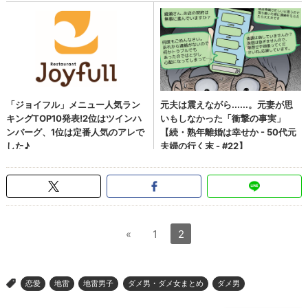
«
1
2
恋愛
地雷
地雷男子
ダメ男・ダメ女まとめ
ダメ男
>