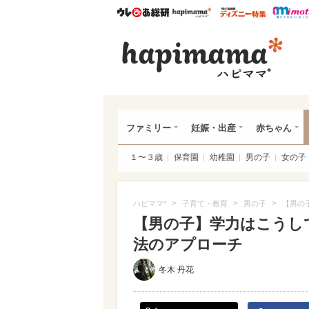
ウレぴあ総研
ハピママ*
ウレぴあ
ハピ
ファミリー
妊娠・出産
赤ちゃん
１〜３歳
保育園
幼稚園
男の子
女の子
>
>
>
ハピママ*
子育て・教育
男の子
【男の
【男の子】学力はこうし
法のアプローチ
冬木 丹花