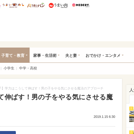
総研 ディズニー特集
mimot.
うまいめし
うまいパン
うまい肉
Medery.
ママ*
子育て・教育
家事・生活術
夫と妻
おでかけ・エンタメ
小学生
中学・高校
子】学力はこうして伸ばす！男の子をやる気にさせる魔法のアプローチ
人
て伸ばす！男の子をやる気にさせる魔
1
2019.1.15 6:30
2