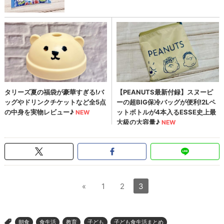
«
1
2
3
朝食
食生活
教育
子ども
子ども食生活まとめ
>