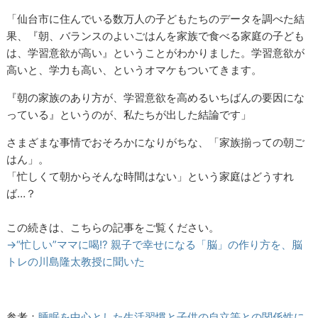
「仙台市に住んでいる数万人の子どもたちのデータを調べた結
果、『朝、バランスのよいごはんを家族で食べる家庭の子ども
は、学習意欲が高い』ということがわかりました。学習意欲が
高いと、学力も高い、というオマケもついてきます。
『朝の家族のあり方が、学習意欲を高めるいちばんの要因にな
っている』というのが、私たちが出した結論です」
さまざまな事情でおそろかになりがちな、「家族揃っての朝ご
はん」。
「忙しくて朝からそんな時間はない」という家庭はどうすれ
ば…？
この続きは、こちらの記事をご覧ください。
→“忙しい”ママに喝!? 親子で幸せになる「脳」の作り方を、脳
トレの川島隆太教授に聞いた
参考：
睡眠を中心とした生活習慣と子供の自立等との関係性に