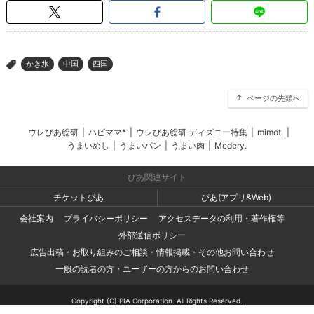
かき氷
中国
四国
>
ページの先頭へ
ウレぴあ総研
|
ハピママ*
|
ウレぴあ総研 ディズニー特集
|
mimot.
|
うまいめし
|
うまいパン
|
うまい肉
|
Medery.
ぴあ関連サイト
チケットぴあ
ぴあ(アプリ&Web)
会社案内
プライバシーポリシー
アクセスデータの利用・著作権等
外部送信ポリシー
広告出稿・お取り組みのご相談・情報掲載・その他お問い合わせ
一般の読者の方・ユーザーの方からのお問い合わせ
Copyright (C) PIA Corporation. All Rights Reserved.