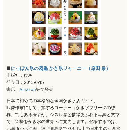
■
にっぽん氷の図鑑 かき氷ジャーニー（原田 泉）
出版社：ぴあ
発売日：2015/6/15
書店、
Amazon
等で発売
日本で初めての本格的な全国かき氷店ガイド。
映像作家にして、旅するゴーラー（かき氷フリークの総
称）でもある著者が、シズル感と情緒あふれる写真と文章
で、皆様をかき氷の世界へご案内します。登場するのは、
北海道から沖縄・波照間島まで70店以上の日本中のかき氷