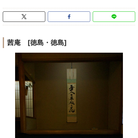
茜庵 [徳島・徳島]