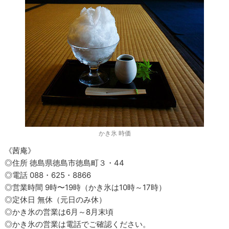
かき氷 時価
《茜庵》
◎住所 徳島県徳島市徳島町３・44
◎電話 088・625・8866
◎営業時間 9時〜19時（かき氷は10時～17時）
◎定休日 無休（元日のみ休）
◎かき氷の営業は6月～8月末頃
◎かき氷の営業は電話でご確認ください。