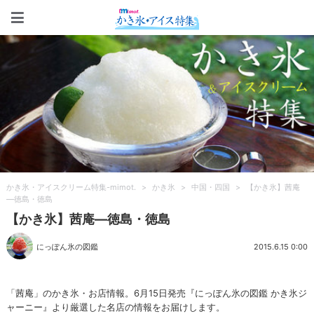
かき氷・アイスクリーム特集-m
かき氷・アイスクリーム特集-mimot.
>
かき氷
>
中国・四国
>
【かき氷】茜庵
—徳島・徳島
【かき氷】茜庵—徳島・徳島
にっぽん氷の図鑑
2015.6.15 0:00
「茜庵」のかき氷・お店情報。6月15日発売『にっぽん氷の図鑑 かき氷ジ
ャーニー』より厳選した名店の情報をお届けします。