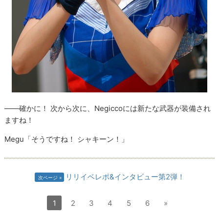
――確かに！ 次から次に、Negiccoには新たな武器が装備され
ますね！
Megu「そうですね！ シャキーン！」
リリイベレポ&インタビュー第2弾！
次ページ
1
2
3
4
5
6
»