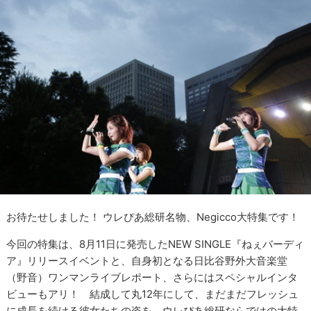
お待たせしました！ ウレぴあ総研名物、Negicco大特集です！
今回の特集は、8月11日に発売したNEW SINGLE『ねぇバーディ
ア』リリースイベントと、自身初となる日比谷野外大音楽堂
（野音）ワンマンライブレポート、さらにはスペシャルインタ
ビューもアリ！ 結成して丸12年にして、まだまだフレッシュ
に成長を続ける彼女たちの姿を、ウレぴあ総研ならではの大特