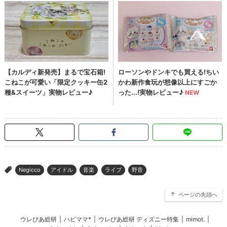
Negicco
アイドル
音楽
ライブ
野音
>
ページの先頭へ
ウレぴあ総研
|
ハピママ*
|
ウレぴあ総研 ディズニー特集
|
mimot.
|