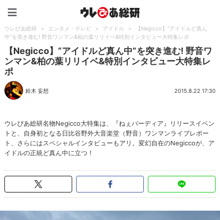
ウレぴあ総研（うれぴあ）
ウレぴあ総研
>
エンタメ・テレビ
>
アイドル
>
【Negicco】“アイドルど真ん
中”を突き進む! 野音ワンマン&柏の葉リリイベ&特別インタビュー大特集レポ
【Negicco】“アイドルど真ん中”を突き進む! 野音ワ
ンマン&柏の葉リリイベ&特別インタビュー大特集レ
ポ
鈴木 妄想
2015.8.22 17:30
ウレぴあ総研名物Negicco大特集は、『ねぇバーディア』リリースイベン
トと、自身初となる日比谷野外大音楽堂（野音）ワンマンライブレポー
ト、さらにはスペシャルインタビューもアリ。変幻自在のNegiccoが、ア
イドルの正統ど真ん中に立つ！