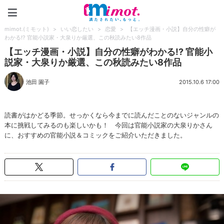
mimot.(ミモット)
mimot.(ミモット)
>
いい恋したい
>
恋愛
>
【エッチ漫画・小説】自分の性癖が
わかる!? 官能小説家・大泉りか厳選、この秋読みたい8作品
【エッチ漫画・小説】自分の性癖がわかる!? 官能小
説家・大泉りか厳選、この秋読みたい8作品
池田 園子
2015.10.6 17:00
読書がはかどる季節。せっかくなら今までに読んだことのないジャンルの
本に挑戦してみるのも楽しいかも！ 今回は官能小説家の大泉りかさん
に、おすすめの官能小説＆コミックをご紹介いただきました。