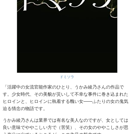
ドミソラ
「活躍中の女流官能作家のひとり、うかみ綾乃さんの作品で
す。少女時代、その美貌が災いして不幸な事件に巻き込まれた
ヒロインと、ヒロインに執着する醜い女――ふたりの女の鬼気
迫る情念の物語です。
うかみ綾乃さんは業界では有名な美人なのですが、女としては
良い意味でややこしい方で（苦笑）、その女のややこしさが思