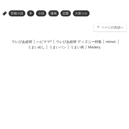
官能小説
本
小説
漫画
恋愛
大泉りか
>
ページの先頭へ
ウレぴあ総研
|
ハピママ*
|
ウレぴあ総研 ディズニー特集
|
mimot.
|
うまいめし
|
うまいパン
|
うまい肉
|
Medery.
ぴあ関連サイト
チケットぴあ
ぴあ(アプリ&Web)
会社案内
プライバシーポリシー
アクセスデータの利用・著作権等
外部送信ポリシー
広告出稿・お取り組みのご相談・情報掲載・その他お問い合わせ
一般の読者の方・ユーザーの方からのお問い合わせ
Copyright (C) PIA Corporation. All Rights Reserved.