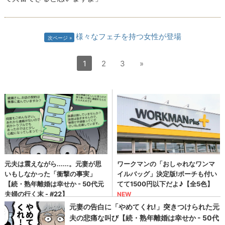
様々なフェチを持つ女性が登場
次ページ
1
2
3
»