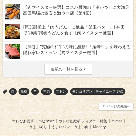
【肉マイスター厳選】コスパ最強の「串かつ」に大満足!
高田馬場の激安＆激ウマ店【第4回】
[第3回]極上「肉うどん」に絶品「釜玉バター」! 神田
で“神業”讃岐うどんを食す【肉マイスター厳選】
【渋谷】“究極の和牛”の味に感動! 「尾崎牛」を味わえる
隠れ家レストラン【肉マイスター厳選】
連載の一覧を見る
肉
新橋
羊
羊肉
マトン
モンゴリアン・チャイニーズ BAO
>
ページの先頭へ
ウレぴあ総研
|
ハピママ*
|
ウレぴあ総研 ディズニー特集
|
mimot.
|
うまいめし
|
うまいパン
|
うまい肉
|
Medery.