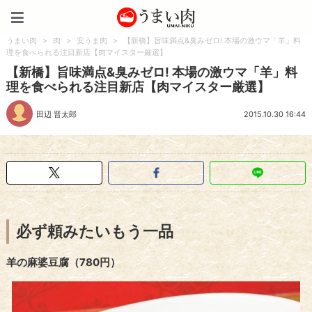
うまい肉
うまい肉
>
肉
>
安うま肉
>
【新橋】旨味満点&臭みゼロ! 本場の激ウマ「羊」料
理を食べられる注目新店【肉マイスター厳選】
【新橋】旨味満点&臭みゼロ! 本場の激ウマ「羊」料
理を食べられる注目新店【肉マイスター厳選】
田辺 晋太郎
2015.10.30 16:44
必ず頼みたいもう一品
羊の麻婆豆腐（780円）