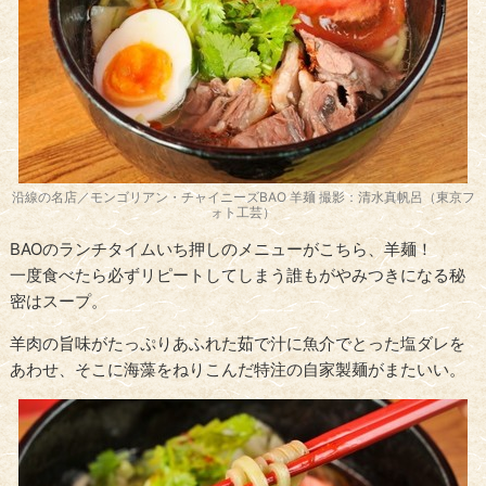
沿線の名店／モンゴリアン・チャイニーズBAO 羊麺 撮影：清水真帆呂（東京フ
ォト工芸）
BAOのランチタイムいち押しのメニューがこちら、羊麺！
一度食べたら必ずリピートしてしまう誰もがやみつきになる秘
密はスープ。
羊肉の旨味がたっぷりあふれた茹で汁に魚介でとった塩ダレを
あわせ、そこに海藻をねりこんだ特注の自家製麺がまたいい。