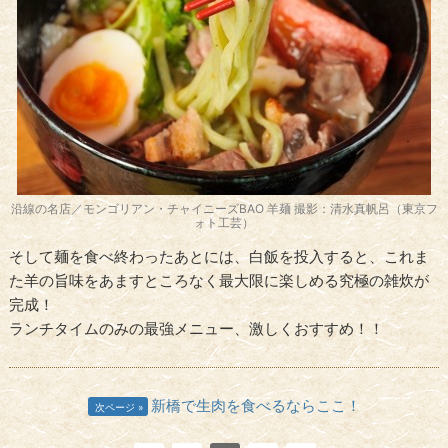
沿線の名店／モンゴリアン・チャイニーズBAO 羊麺 撮影：清水真帆呂（東京フ
ォト工芸）
そして麺を食べ終わったあとには、白飯を投入すると、これま
た羊の旨味をあますところなく最大限に楽しめる究極の雑炊が
完成！
ランチタイムのみの最強メニュー、激しくおすすめ！！
新橋で生肉を食べるならここ！
次ページ