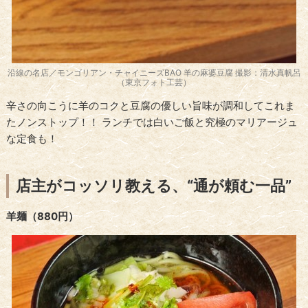
沿線の名店／モンゴリアン・チャイニーズBAO 羊の麻婆豆腐 撮影：清水真帆呂
（東京フォト工芸）
辛さの向こうに羊のコクと豆腐の優しい旨味が調和してこれま
たノンストップ！！ ランチでは白いご飯と究極のマリアージュ
な定食も！
店主がコッソリ教える、“通が頼む一品”
羊麺（880円）