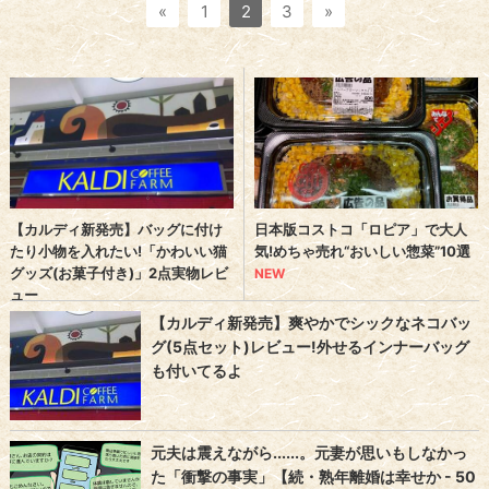
«
1
2
3
»