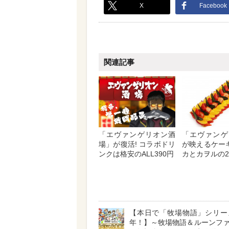
X
Facebook
関連記事
「エヴァンゲリオン酒
「エヴァンゲ
場」が復活! コラボドリ
が映えるケーキ
ンクは格安のALL390円
カとカヲルの
【本日で「牧場物語」シリー
年！】～牧場物語＆ルーンフ