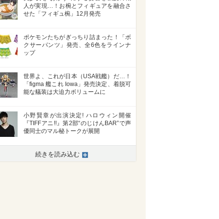
人が実現…！お椀とフィギュアを融合さ
せた「フィギュ椀」12月発売
ポケモンたちがぎっちり詰まった！「ボ
クサーパンツ」発売、全6色をラインナ
ップ
世界よ、これが日本（USA戦艦）だ…！
「figma 艦これ Iowa」発売決定、着脱可
能な艤装は大迫力ボリュームに
小野賢章が出演決定! ハロウィン開催
『TIFFアニ!!』第2部“のじけんBAR”で声
優同士のマル秘トークが展開
続きを読み込む