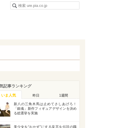
気記事ランキング
いま人気
昨日
1週間
新八の三角木馬は止めてさしあげろ！
「銀魂」新作フィギュアデザインを決め
る総選挙を実施
美少女を“おかず”にする妄言を伝説の職