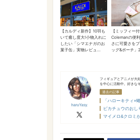
haruYasy.
フィギュアとアニメが大好
を中心に活動中。好きな
過去の記事
「ハローキティ×
haruYasy.
ピカチュウのおし
X
マイメロ&クロミが