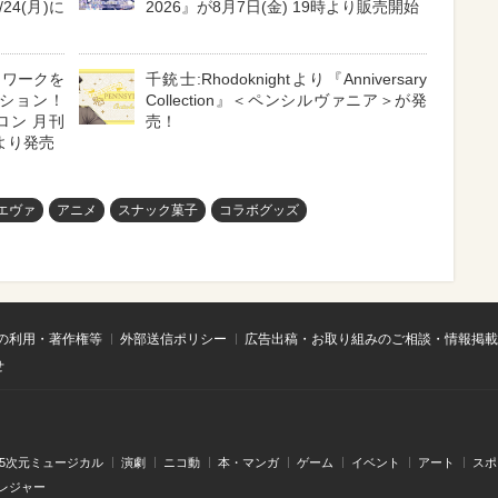
4(月)に
2026』が8月7日(金) 19時より販売開始
トワークを
千銃士:Rhodoknightより『Anniversary
ション！
Collection』＜ペンシルヴァニア＞が発
ロン 月刊
売！
旬より発売
エヴァ
アニメ
スナック菓子
コラボグッズ
の利用・著作権等
外部送信ポリシー
広告出稿・お取り組みのご相談・情報掲載
せ
.5次元ミュージカル
演劇
ニコ動
本・マンガ
ゲーム
イベント
アート
スポ
レジャー