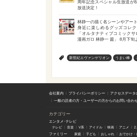
周年記念スペシャル生放送が8/2
放送決定！
林静一の描く名シーンやアー
身近に楽しめるグッズコレク
「オルタナティブコミックサ
漫画ガロ 林静一 篇」 8月下
>
新世紀エヴァンゲリオン
うまい棒
会社案内
プライバシーポリシー
アクセスデータ
一般の読者の方・ユーザーの方からのお問い合わ
カテゴリー
エンタメ･テレビ
テレビ
音楽
V系
アイドル
映画
アニメ
2
ファミリー
家庭
子ども
おしゃれ
おでかけ・