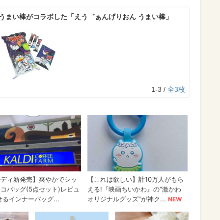
×うまい棒がコラボした「えう゛ぁんげりおん うまい棒」
1-3 /
全3枚