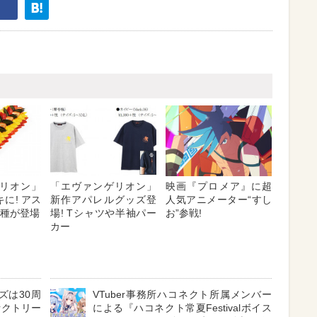
リオン」
「エヴァンゲリオン」
映画『プロメア』に超
に! アス
新作アパレルグッズ登
人気アニメーター“すし
2種が登場
場! Tシャツや半袖パー
お”参戦!
カー
ズは30周
VTuber事務所ハコネクト所属メンバー
ァクトリー
による『ハコネクト常夏Festivalボイス