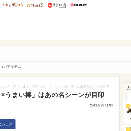
総研 ディズニー特集
mimot.
うまいめし
うまいパン
うまい肉
Medery.
y. Character's
ョンアイテム
>
ラボグッズ
まさかのコラボ!「エヴァ×うまい棒」はあの名シーンが目印
人
ァ×うまい棒」はあの名シーンが目印
2019.5.28 11:00
1
kでシェア
2