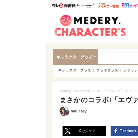
ウレぴあ総研
ハピママ*
ウレぴあ
Meder
キャラクターグッズ
キャラクターグッズ
コラボグッズ
ファッシ
>
>
Medery. Character's
キャラクターグッズ
コ
まさかのコラボ!「エヴ
haruYasy.
Xでシェア
Faceboo