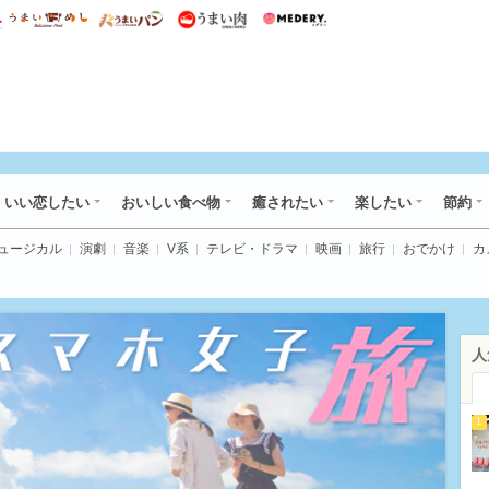
総研 ディズニー特集
mimot.
うまいめし
うまいパン
うまい肉
Medery.
ot.(ミモット)
いい恋したい
おいしい食べ物
癒されたい
楽したい
節約
ミュージカル
演劇
音楽
V系
テレビ・ドラマ
映画
旅行
おでかけ
カ
人
1