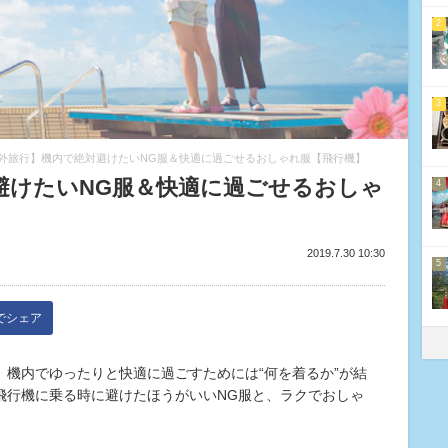
2
3
外旅行】機内で絶対避けたいNG服＆快適に過ごせるおしゃれ服【飛行機】
避けたいNG服＆快適に過ごせるおしゃ
4
2019.7.30 10:30
5
kでシェア
機内でゆったりと快適に過ごすためには“何を着るか”が結
飛行機に乗る時に避けたほうがいいNG服と、ラクでおしゃ