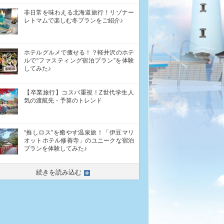
非日常を味わえる北海道旅行！リゾナー
レトマムで楽しむ冬プランをご紹介♪
ホテルグルメで痩せる！？軽井沢のホテ
ルで“ファスティング宿泊プラン”を体験
してみた♪
【卒業旅行】コスパ重視！Z世代学生人
気の渡航先・予算のトレンド
“推しロス”を癒やす温泉旅！「伊豆マリ
オットホテル修善寺」のユニークな宿泊
プランを体験してみた♪
続きを読み込む