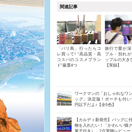
関連記事
「バリ島」行ったらコ
旅行で愛が深
レ買って! “高品質・高
プル・別れが
コスパのコスメブラン
ップルの大き
ド”厳選4つ
【実録】
ワークマンの「おしゃれなワ
ッグ」決定版！ポーチも付いて
円以下だよ♪【全5色】
【カルディ新発売】バッグに
物を入れたい！「かわいい猫
菓子付き）」2点実物レビュー