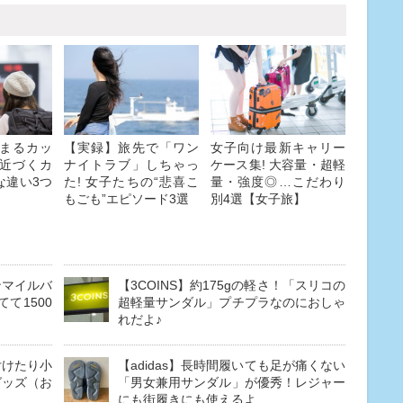
まるカッ
【実録】旅先で「ワン
女子向け最新キャリー
近づくカ
ナイトラブ」しちゃっ
ケース集! 大容量・超軽
な違い3つ
た! 女子たちの“悲喜こ
量・強度◎…こだわり
もごも”エピソード3選
別4選【女子旅】
ンマイルバ
【3COINS】約175gの軽さ！「スリコの
て1500
超軽量サンダル」プチプラなのにおしゃ
れだよ♪
付けたり小
【adidas】長時間履いても足が痛くない
グッズ（お
「男女兼用サンダル」が優秀！レジャー
にも街履きにも使えるよ