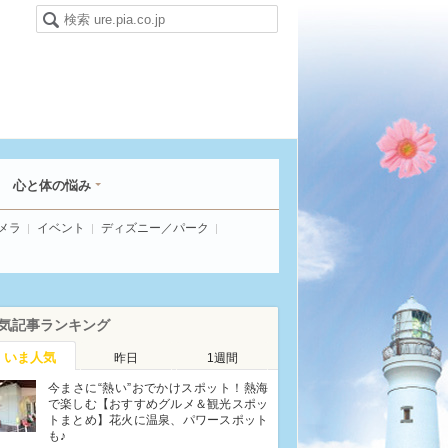
心と体の悩み
メラ
イベント
ディズニー／パーク
気記事ランキング
いま人気
昨日
1週間
今まさに“熱い”おでかけスポット！熱海
で楽しむ【おすすめグルメ＆観光スポッ
トまとめ】花火に温泉、パワースポット
も♪