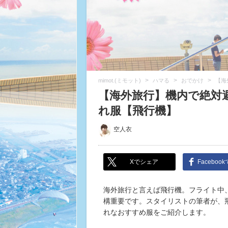
>
>
>
mimot.(ミモット)
ハマる
おでかけ
【海
【海外旅行】機内で絶対
れ服【飛行機】
空人衣
Xでシェア
Faceboo
海外旅行と言えば飛行機。フライト中、
構重要です。スタイリストの筆者が、
れなおすすめ服をご紹介します。