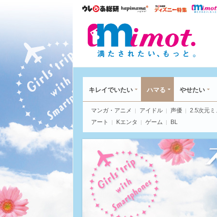
ウレぴあ総研
ハピママ*
ウレぴあ
mim
キレイでいたい
ハマる
やせたい
マンガ・アニメ
アイドル
声優
2.5次元
アート
Kエンタ
ゲーム
BL