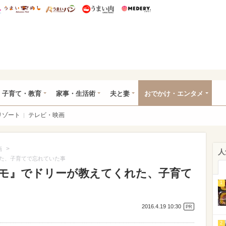
総研 ディズニー特集
mimot.
うまいめし
うまいパン
うまい肉
Medery.
ママ*
子育て・教育
家事・生活術
夫と妻
おでかけ・エンタメ
リゾート
テレビ・映画
>
画
人
た、子育てで忘れていた事
モ』でドリーが教えてくれた、子育て
1
2016.4.19 10:30
PR
2