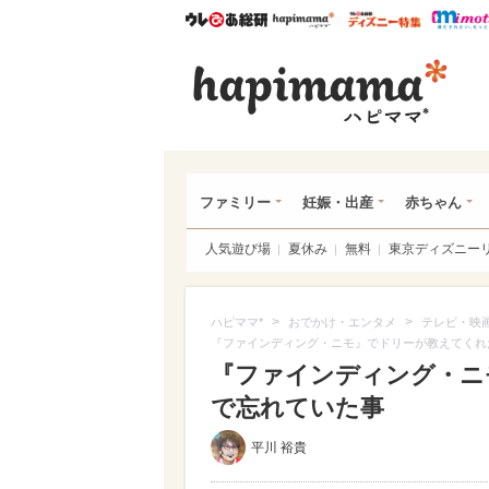
ウレぴあ総研
ハピママ*
ウレぴあ
ハピ
ファミリー
妊娠・出産
赤ちゃん
人気遊び場
夏休み
無料
東京ディズニー
>
>
ハピママ*
おでかけ・エンタメ
テレビ・映
『ファインディング・ニモ』でドリーが教えてくれ
『ファインディング・ニ
で忘れていた事
平川 裕貴