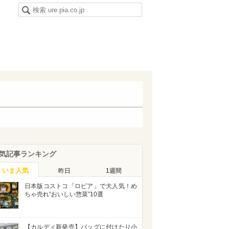
気記事ランキング
いま人気
昨日
1週間
日本版コストコ「ロピア」で大人気！め
ちゃ売れ“おいしい惣菜”10選
【カルディ新発売】バッグに付けたり小