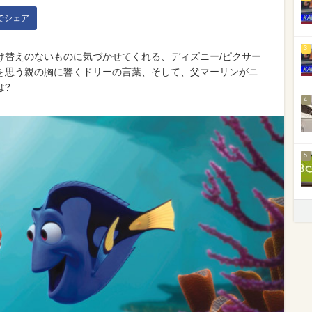
kでシェア
3
け替えのないものに気づかせてくれる、ディズニー/ピクサー
を思う親の胸に響くドリーの言葉、そして、父マーリンがニ
は?
4
5