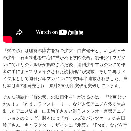
『聲の形』は聴覚の障害を持つ少女・西宮硝子と、いじめっ子
の少年・石田将也を中心に描かれる学園漫画。別冊少年マガジ
ンにてオリジナル版が掲載された後、週刊少年マガジンにて作
者の手によってリメイクされた読切作品が掲載、そして再リメ
イク版として週刊少年マガジンにて約1年半連載されました。単
行本は全7巻発売され、累計250万部突破を突破しています。
そんな話題作『聲の形』の映画化を手がけるのは、『映画 けい
おん！』『たまこラブストーリー』など人気アニメを多く生み
出したアニメ監督・山田尚子さんと制作スタジオ・京都アニメ
ーションのタッグ。脚本には『ガールズ＆パンツァー』の吉田
玲子さん、キャラクターデザインに『氷菓』『Free!』などを手