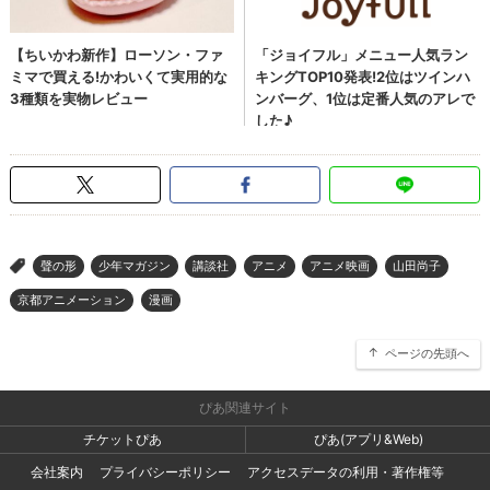
聲の形
少年マガジン
講談社
アニメ
アニメ映画
山田尚子
>
京都アニメーション
漫画
ページの先頭へ
ぴあ関連サイト
チケットぴあ
ぴあ(アプリ&Web)
会社案内
プライバシーポリシー
アクセスデータの利用・著作権等