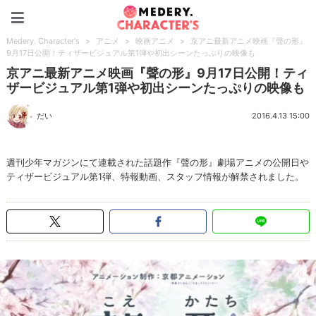
Medery. Character's
Medery. Character's
>
アニメ
>
映画アニメ
>
京アニ最新アニメ映画『聲の形』
9月17日公開！ティザービジュアル第1弾や初出シーンたっぷりの映像も
京アニ最新アニメ映画『聲の形』9月17日公開！ティ
ザービジュアル第1弾や初出シーンたっぷりの映像も
だい
2016.4.13 15:00
週刊少年マガジンにて連載された話題作『聲の形』劇場アニメの公開日や
ティザービジュアル第1弾、特報動画、スタッフ情報が解禁されました。