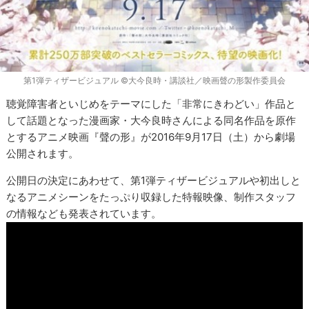
第1弾ティザービジュアル ©大今良時・講談社／映画聲の形製作委員会
聴覚障害者といじめをテーマにした「非常にきわどい」作品と
して話題となった漫画家・大今良時さんによる同名作品を原作
とするアニメ映画『聲の形』が2016年9月17日（土）から劇場
公開されます。
公開日の決定にあわせて、第1弾ティザービジュアルや初出しと
なるアニメシーンをたっぷり収録した特報映像、制作スタッフ
の情報なども発表されています。