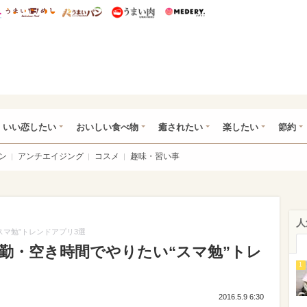
総研 ディズニー特集
mimot.
うまいめし
うまいパン
うまい肉
Medery.
ot.(ミモット)
いい恋したい
おいしい食べ物
癒されたい
楽したい
節約
ン
アンチエイジング
コスメ
趣味・習い事
人
スマ勉”トレンドアプリ3選
通勤・空き時間でやりたい“スマ勉”トレ
1
2016.5.9 6:30