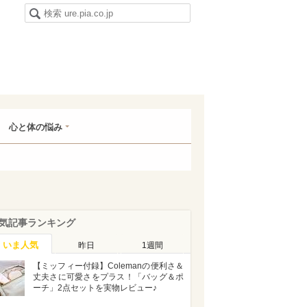
心と体の悩み
気記事ランキング
いま人気
昨日
1週間
【ミッフィー付録】Colemanの便利さ＆
丈夫さに可愛さをプラス！「バッグ＆ポ
ーチ」2点セットを実物レビュー♪