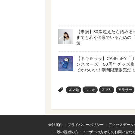
【未病】30歳超えたら始めるべ
までも若く健康でいるための
策
【キキ＆ララ】CASETiFY「
ンスターズ」50周年グッズ
でかわいい！期間限定販売だよ
>
スマ勉
スマホ
アプリ
アラサー
会社案内
プライバシーポリシー
アクセスデータ
一般の読者の方・ユーザーの方からのお問い合わ