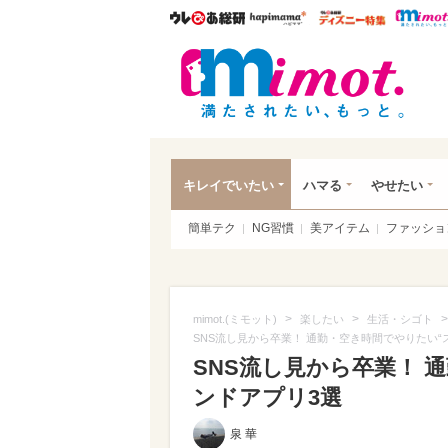
ウレぴあ総研
ハピママ*
ウレぴあ
mim
キレイでいたい
ハマる
やせたい
簡単テク
NG習慣
美アイテム
ファッショ
>
>
>
mimot.(ミモット)
楽したい
生活・シゴト
SNS流し見から卒業！ 通勤・空き時間でやりたい“
SNS流し見から卒業！ 
ンドアプリ3選
泉 華