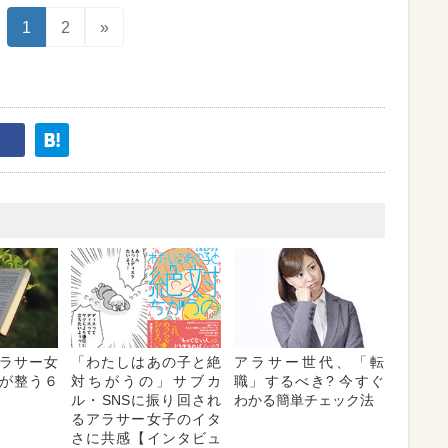
1
2
»
ラサー女
「わたしはあの子と絶
アラサー世代、「転
が整う６
対ちがうの」サブカ
職」するべき? 今すぐ
ル・SNSに振り回され
わかる簡単チェック法
るアラサー女子のイタ
さに共感【インタビュ