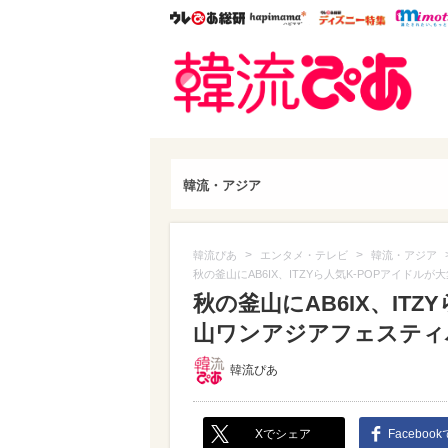
ウレぴあ総研
ハピママ*
ウレぴあ
韓流
韓流・アジア
>
>
韓流ぴあ
エンタメ・テレビ
韓流・アジア
秋の釜山にAB6IX、ITZYら人気K-POPアイド
秋の釜山にAB6IX、IT
山ワンアジアフェスティ
韓流ぴあ
Xでシェア
Faceboo