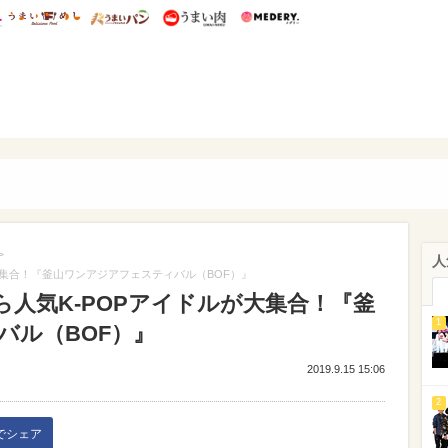
総研 ディズニー特集
mimot.
うまいめし
うまいパン
うまい肉
Medery.
ぴあ
>
人
ルが大集合！『釜山ワンアジアフェスティバル（BOF）』
ZYら人気K-POPアイドルが大集合！『釜
1
バル（BOF）』
2019.9.15 15:06
2
kでシェア