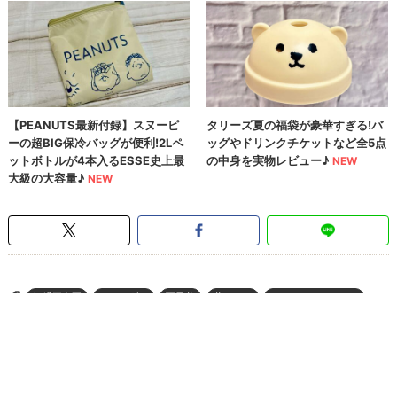
姫繰三六五
カレンダー
西又葵
藤ちょこ
コミックマーケット
>
C90
グッズ
ページの先頭へ