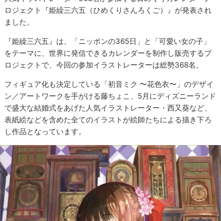
ロジェクト『姫繰三六五（ひめくりさんろくご）』が発表され
ました。
『姫繰三六五』は、「ニッポンの365日」と「可愛い女の子」
をテーマに、世界に発信できるカレンダーを制作し販売するプ
ロジェクトで、今回の参加イラストレーターは総勢368名。
フィギュア化も決定している「初音ミク 〜花色衣〜」のデザイ
ン／アートワークを手がける藤ちょこ、5月にディズニーランド
で盛大な結婚式をあげた人気イラストレーター・西又葵など、
表紙絵などを含めた全てのイラストが絵師たちによる描き下ろ
し作品となっています。