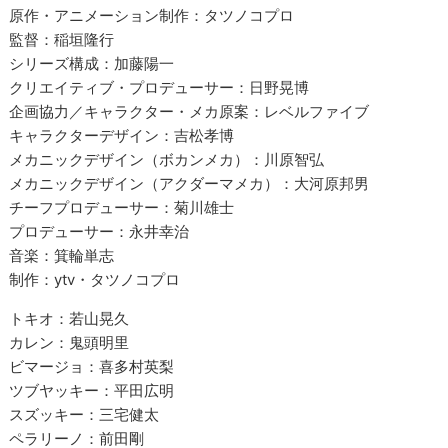
原作・アニメーション制作：タツノコプロ
監督：稲垣隆行
シリーズ構成：加藤陽一
クリエイティブ・プロデューサー：日野晃博
企画協力／キャラクター・メカ原案：レベルファイブ
キャラクターデザイン：吉松孝博
メカニックデザイン（ボカンメカ）：川原智弘
メカニックデザイン（アクダーマメカ）：大河原邦男
チーフプロデューサー：菊川雄士
プロデューサー：永井幸治
音楽：箕輪単志
制作：ytv・タツノコプロ
トキオ：若山晃久
カレン：鬼頭明里
ビマージョ：喜多村英梨
ツブヤッキー：平田広明
スズッキー：三宅健太
ペラリーノ：前田剛