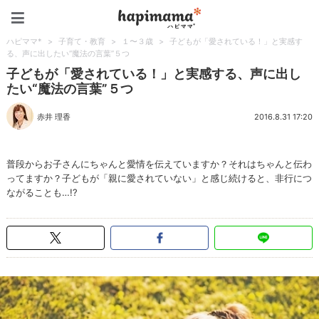
ハピママ*
ハピママ*
>
子育て・教育
>
１〜３歳
>
子どもが「愛されている！」と実感す
る、声に出したい“魔法の言葉”５つ
子どもが「愛されている！」と実感する、声に出し
たい“魔法の言葉”５つ
赤井 理香
2016.8.31 17:20
普段からお子さんにちゃんと愛情を伝えていますか？それはちゃんと伝わ
ってますか？子どもが「親に愛されていない」と感じ続けると、非行につ
ながることも…!?