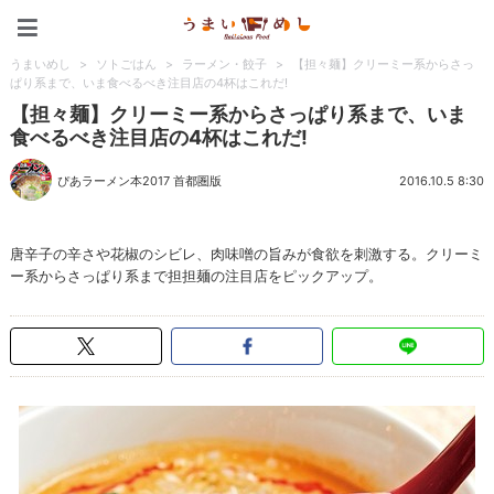
うまいめし
うまいめし
>
ソトごはん
>
ラーメン・餃子
>
【担々麺】クリーミー系からさっ
ぱり系まで、いま食べるべき注目店の4杯はこれだ!
【担々麺】クリーミー系からさっぱり系まで、いま
食べるべき注目店の4杯はこれだ!
ぴあラーメン本2017 首都圏版
2016.10.5 8:30
唐辛子の辛さや花椒のシビレ、肉味噌の旨みが食欲を刺激する。クリーミ
ー系からさっぱり系まで担担麺の注目店をピックアップ。