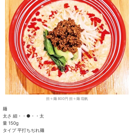
担々麺 800円 担々麺 琉帆
麺
太さ 細・・
●
・・太
量 150g
タイプ 平打ちぢれ麺