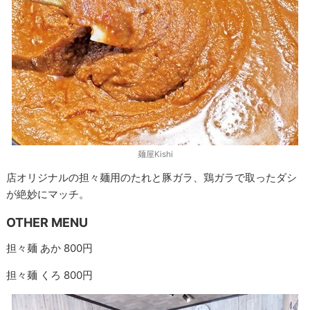
麺屋Kishi
店オリジナルの担々麺用のたれと豚ガラ、鶏ガラで取ったダシ
が絶妙にマッチ。
OTHER MENU
担々麺 あか 800円
担々麺 くろ 800円