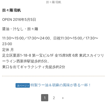
担々麺 琉帆
担々麺 琉帆
OPEN
2016年5月5日
醤油・汁なし・担々麺
11:30〜15:00／17:30〜24:00、日祝11:30〜15:00／17:30〜
23:00
定休 月
足立区栗原1-18-8 第一宝ビル1F 全15席9席 6席 東武スカイツリ
ーライン西新井駅徒歩約5分。
東口を出てギャラクシティ先徒歩約2分
特製ラー油＆胡麻の風味が香る一杯！
次ページ
1
2
»