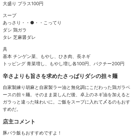
大盛り プラス100円
スープ
あっさり・・
●
・・こってり
ダシ 鶏ガラ
タレ 芝麻醤ダレ
具
基本 チンゲン菜、もやし、ひき肉、長ネギ
トッピング 青菜増し、もやし増し各100円、パクチー200円
辛さよりも旨さを求めたさっぱりダシの担々麺
自家製練り胡麻と自家製ラー油と無化調にこだわった鶏ガラベ
ースの担々麺。そのまま楽しんだ後、卓上のネギ油を加えると
ガラっと違った味わいに。ご飯をスープに入れて〆るのもおす
すめだ。
店主コメント
豚バラ飯もおすすめですよ！