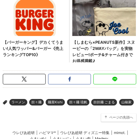
ラーメン
担々麺
麺屋Kishi
担々麺 琉帆
担担麺 ごまる
山椒家
>
ページの先頭へ
ウレぴあ総研
|
ハピママ*
|
ウレぴあ総研 ディズニー特集
|
mimot.
|
うまいめし
|
うまいパン
|
うまい肉
|
Medery.