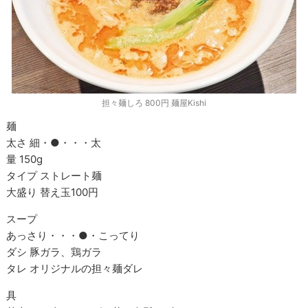
担々麺しろ 800円 麺屋Kishi
麺
太さ 細・●・・・太
量 150g
タイプ ストレート麺
大盛り 替え玉100円
スープ
あっさり・・・
●
・こってり
ダシ 豚ガラ、鶏ガラ
タレ オリジナルの担々麺ダレ
具