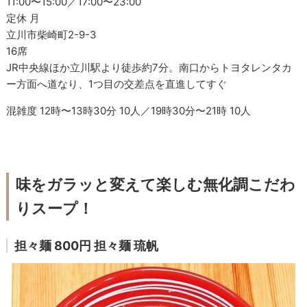
11:00〜15:00／17:00〜23:00
定休 月
立川市柴崎町2-9-3
16席
JR中央線ほか立川駅より徒歩約7分。南口からトヨタレンタカ
ー方面へ道なり、1つ目の交差点を直進してすぐ
混雑度 12時〜13時30分 10人／19時30分〜21時 10人
味をガラッと変えて楽しむ無化調こだわ
りスープ！
担々麺 800円 担々麺 琉帆