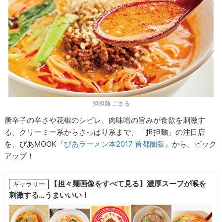
担担麺 ごまる
唐辛子の辛さや花椒のシビレ、肉味噌の旨みが食欲を刺激す
る。クリーミー系からさっぱり系まで、「担担麺」の注目店
を、ぴあMOOK
『ぴあラーメン本2017 首都圏版』
から、ピック
アップ！
【担々麺画像をすべて見る】濃厚スープが喉を
ギャラリー
刺激する…うまいいい！