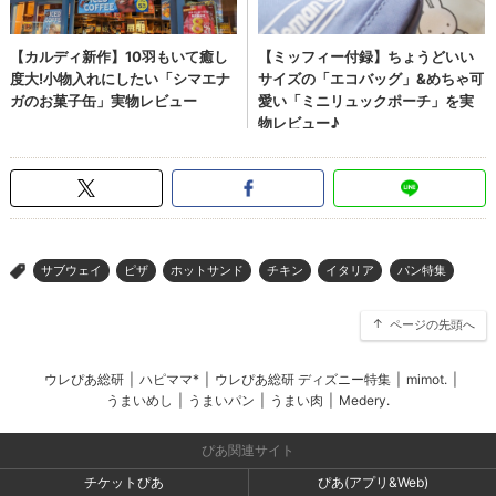
サブウェイ
ピザ
ホットサンド
チキン
イタリア
パン特集
>
ページの先頭へ
ウレぴあ総研
|
ハピママ*
|
ウレぴあ総研 ディズニー特集
|
mimot.
|
うまいめし
|
うまいパン
|
うまい肉
|
Medery.
ぴあ関連サイト
チケットぴあ
ぴあ(アプリ&Web)