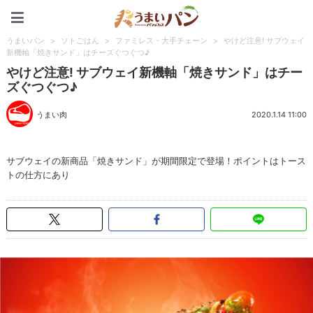
うまいパン
うまいパン
>
ソトごはん
>
ファミレス・大手チェーン
>
やけど注意! サブウェイ
新機軸「焼きサンド」はチーズぐつぐつ♪
やけど注意! サブウェイ新機軸「焼きサンド」はチー
ズぐつぐつ♪
うまい肉
2020.1.14 11:00
サブウェイの新商品「焼きサンド」が期間限定で登場！ポイントはトース
トの仕方にあり