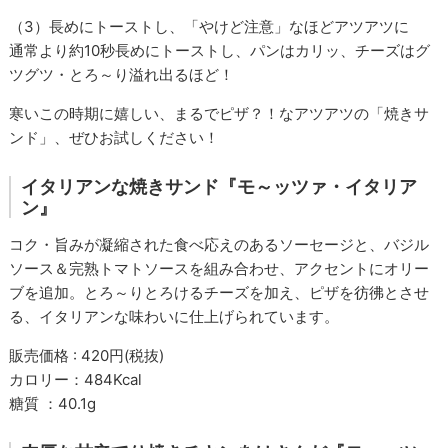
（3）長めにトーストし、「やけど注意」なほどアツアツに
通常より約10秒長めにトーストし、パンはカリッ、チーズはグ
ツグツ・とろ～り溢れ出るほど！
寒いこの時期に嬉しい、まるでピザ？！なアツアツの「焼きサ
ンド」、ぜひお試しください！
イタリアンな焼きサンド『モ～ッツァ・イタリア
ン』
コク・旨みが凝縮された食べ応えのあるソーセージと、バジル
ソース＆完熟トマトソースを組み合わせ、アクセントにオリー
ブを追加。とろ～りとろけるチーズを加え、ピザを彷彿とさせ
る、イタリアンな味わいに仕上げられています。
販売価格 : 420円(税抜)
カロリー：484Kcal
糖質 ：40.1g