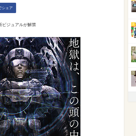
kでシェア
新ビジュアルが解禁
3
4
5