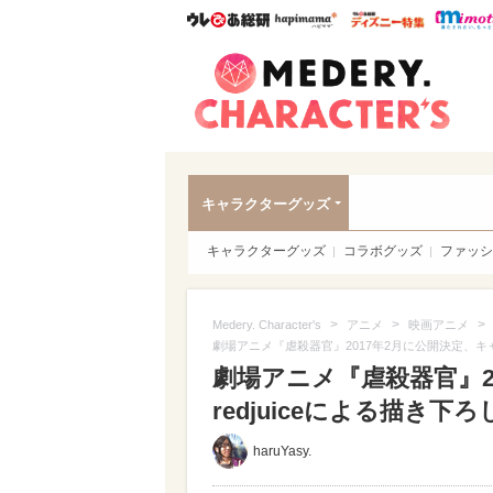
ウレぴあ総研
ハピママ*
ウレぴあ
Meder
キャラクターグッズ
キャラクターグッズ
コラボグッズ
ファッシ
>
>
>
Medery. Character's
アニメ
映画アニメ
劇場アニメ『虐殺器官』2017年2月に公開決定、キャ
劇場アニメ『虐殺器官』2
redjuiceによる描き
haruYasy.