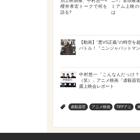
別上映開催、中村悠一×
ニ!!」冒頭最
櫻井孝宏トークで何を
ミアム上映の
語る?
は
【動画】“悪VS正義”の時空を
バトル！『ニンジャバットマ
中村悠一「こんなんだっけ？
（笑）」アニメ映画『虐殺器
露上映会レポート
>
虐殺器官
アニメ映画
TIFFアニ