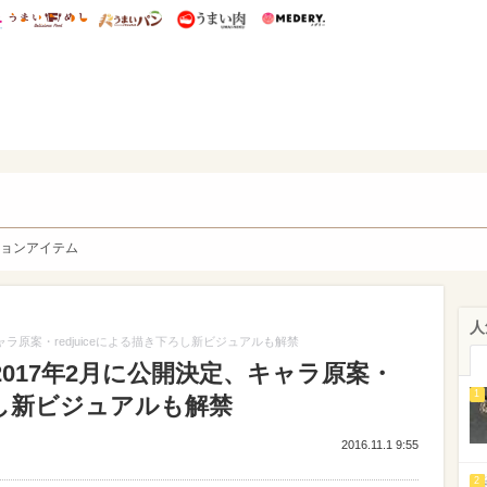
総研 ディズニー特集
mimot.
うまいめし
うまいパン
うまい肉
Medery.
y. Character's
ョンアイテム
人
ラ原案・redjuiceによる描き下ろし新ビジュアルも解禁
017年2月に公開決定、キャラ原案・
1
下ろし新ビジュアルも解禁
2016.11.1 9:55
2