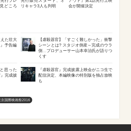
速先行プレ
先行販売スタート、オ
アウト』第1話先行上映
見どころ
リキャラ3人も判明
会が開催決定
超えた壮大
【虐殺器官】「すごく難しかった」衝撃
ン』予告編
シーンとは? スタジオ倒産～完成のウラ
側…プロデューサー山本幸治氏が語りつ
くす
と思った
『虐殺器官』完成披露上映会がニコ生で
官』完成披
配信決定、本編映像の特別版を独占放映
も
東京国際映画祭2016