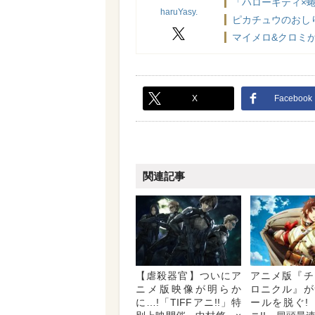
「ハローキティ×
haruYasy.
ピカチュウのおし
X
マイメロ&クロミが
X
Facebook
関連記事
【虐殺器官】ついにア
アニメ版『チ
ニメ版映像が明らか
ロニクル』が
に…!「TIFFアニ!!」特
ールを脱ぐ! 