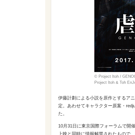
© Project Itoh / GE
Project Itoh & Toh 
伊藤計劃による小説を原作とするアニメ
定。あわせてキャラクター原案・
re
た。
10月31日に東京国際フォーラムで開催
上映と同時に情報解禁されたもので、