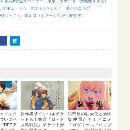
蜷川実花×資生堂パーラー」限定コラボチョコが素敵すぎる♪
りがキュート☆「ポケモン×ミスド」激かわコラボ
ひょっこり♪ 限定コラボドーナツが可愛すぎ!
ェインク
原作者サインつきチケ
汚部屋の駄天使と愉快
ついにベ
ットも！舞台『ロード
な仲間たち！アニメ
「TIFFア
ス島戦記』チケットが
『ガヴリールドロップ