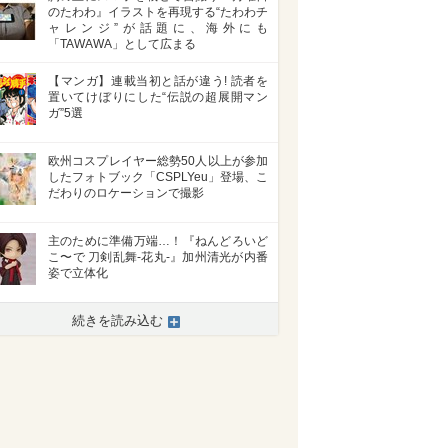
のたわわ』イラストを再現する“たわわチ
ャレンジ”が話題に、海外にも
「TAWAWA」として広まる
【マンガ】連載当初と話が違う! 読者を
置いてけぼりにした“伝説の超展開マン
ガ”5選
欧州コスプレイヤー総勢50人以上が参加
したフォトブック「CSPLYeu」登場、こ
だわりのロケーションで撮影
主のために準備万端…！『ねんどろいど
こ〜で 刀剣乱舞-花丸-』加州清光が内番
姿で立体化
続きを読み込む