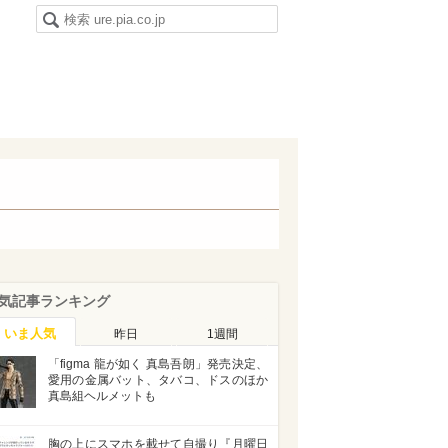
気記事ランキング
いま人気
昨日
1週間
「figma 龍が如く 真島吾朗」発売決定、
愛用の金属バット、タバコ、ドスのほか
真島組ヘルメットも
胸の上にスマホを載せて自撮り『月曜日