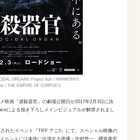
NOCIDAL ORGAN© Project Itoh / HARMONY©
EnJoe / THE EMPIRE OF CORPSES
映画『虐殺器官』の劇場公開日が2017年2月3日に決
djuiceによる描き下ろしメイン
ビジュアルが解禁されまし
されたイベント『TIFF アニ!!』にて、スペシャル映像の
イベントには本作に出演する声優・中村悠一、櫻井孝宏