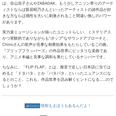
は、谷山浩子さんやZABADAK、もう少しアニソン寄りのアーテ
ィストならば新居昭乃さんといったアーティストの諸作品が好
きな方ならば感性を大いに刺激されること間違い無しのパワー
があります。
実力派ミュージシャンが揃ったユニットらしい、ミステリアス
かつ実験的でありながらも"ポップ"なサウンドアプローチと、
Chinoさんの歌声が見事な相乗効果をもたらしているこの曲。
『フリップフラッパーズ』の作品世界にピッタリな楽曲であ
り、アニメ本編と見事な調和を果たしているナンバーです。
ちなみに、「FLIP FLAP」とは、擬音で近しい日本語に当ては
めると「ドタバタ」とか「パタパタ」といったニュアンスにな
るとのこと。これも、作品世界を読み解くヒントになる……ので
しょうか？
怪獣もまほうもあるんだよ！
次ページ