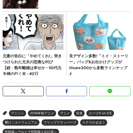
アニソン
2016年秋アニメ
アニメ
音楽
ユーリ!!! on ICE
>
響け！ユーフォニアム
フリップフラッパーズ
ステラのまほう
怪獣娘～ウルトラ怪獣擬人化計画～