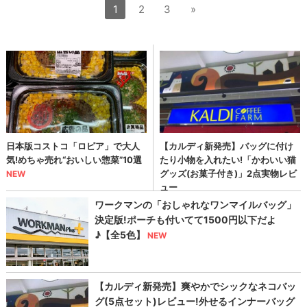
1
2
3
»