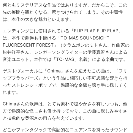
何ともミステリアスな作品ではありますが、だからこそ、この
先の展開を観たくなる、惹きつけられてしまう。その中毒性
は、本作の大きな魅力といえます。
エンディング曲に使用されている『FLIP FLAP FLIP FLAP』
は、本作で劇伴も手掛ける「TO-MAS SOUNDSIGHT
FLUORESCENT FOREST」（クラムボンのミトさん、作曲家の
松井洋平さん、シンガーソングライターの伊藤真澄さんによる
音楽ユニット。本作では「TO-MAS」名義）による楽曲です。
ゲストヴォーカルに「Chima」さんを迎えたこの曲は、『フリ
ップフラッパーズ』という作品に相応しい不可思議な響きを持
ったストレンジ・ポップで、魅惑的な余韻を聴き手に残してく
れます。
Chimaさんの歌声は、とても素朴で穏やかさを有しつつも、他
方で蠱惑的な怪しさも併せ持っており、この曲に親しみやすさ
と抽象的な奥深さの両方を与えています。
どこかファンタジックで寓話的なニュアンスを持ったサウンド