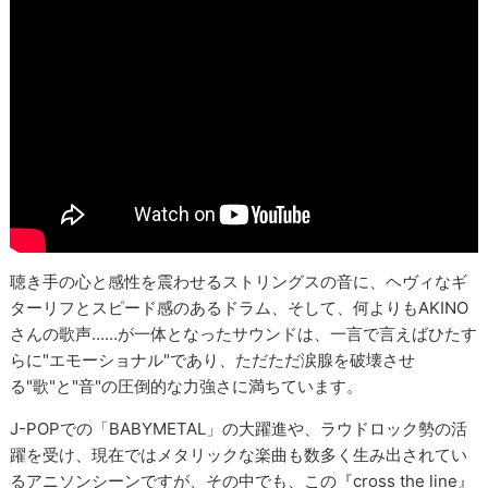
聴き手の心と感性を震わせるストリングスの音に、ヘヴィなギ
ターリフとスピード感のあるドラム、そして、何よりもAKINO
さんの歌声……が一体となったサウンドは、一言で言えばひたす
らに"エモーショナル"であり、ただただ涙腺を破壊させ
る"歌"と"音"の圧倒的な力強さに満ちています。
J-POPでの「BABYMETAL」の大躍進や、ラウドロック勢の活
躍を受け、現在ではメタリックな楽曲も数多く生み出されてい
るアニソンシーンですが、その中でも、この『cross the line』