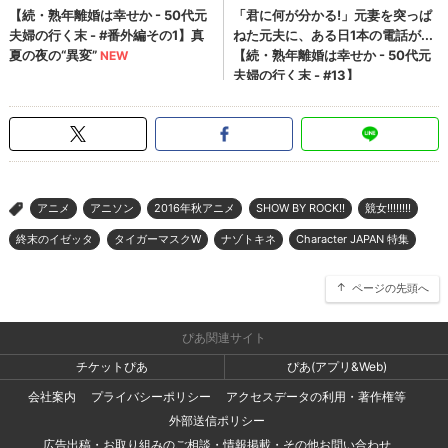
アニメ
アニソン
2016年秋アニメ
SHOW BY ROCK!!
競女!!!!!!!!
>
終末のイゼッタ
タイガーマスクW
ナゾトキネ
Character JAPAN 特集
ページの先頭へ
ぴあ関連サイト
チケットぴあ
ぴあ(アプリ&Web)
会社案内
プライバシーポリシー
アクセスデータの利用・著作権等
外部送信ポリシー
広告出稿・お取り組みのご相談・情報掲載・その他お問い合わせ