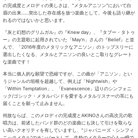
の完成度とメロディの美しさは、"メタルアニソン"において白
眉の出来……突出した存在感を放つ楽曲として、今後も語り継が
れるのではないかと思います。
『灰と幻想のグリムガル』の『Knew day』、『タブー・タトゥ
ー』の主題歌に起用されていた「May'n」さんの『Belief』と並
んで、「2016年度のメタリックなアニソン」のトップスリーに
選出したくなる、メタルとアニソンの良いとこ取りなグレート
な楽曲です！
本当に個人的な願望で恐縮ですが、この曲が「アニソン」とい
うジャンルの垣根を超越して、例えば「Nightwish」や
「Within Temptation」、「Evanescence」辺りのシンフォニ
ック/ゴシック・メタルバンドを愛するメタルリスナーの耳にも
届くことを願って止みません。
何故ならば、このメロディの完成度とAKINOさんの高次元の歌
唱力は、前述したバンド群のどの楽曲にも決して引けを取らな
い高いクオリティを有していますし、"ジャパニーズ・シンフィ
ニックメタル"のナンバーとして、生粋のメタラーの心も一瞬で