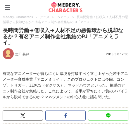
Medery. Character's
Medery. Character's
>
アニメ
>
TVアニメ
>
長時間労働→低収入→人材不足の悪
循環から脱却なるか？有名アニメ制作会社集結のPJ「アニメミライ」
長時間労働→低収入→人材不足の悪循環から脱却な
るか？有名アニメ制作会社集結のPJ「アニメミラ
イ」
志田 英邦
2013.3.8 17:30
有能なアニメーターが育ちにくい環境を打破すべく立ち上がった若手アニ
メーター育成事業「アニメミライ」。このプロジェクトには今回、ゴン
ゾ、トリガー、ZEXCS（ゼクサス）、マッドハウスといった、気鋭のア
ニメ制作会社が集結した。これによって、若手が育ちにくい負のスパイラ
ルから脱却できるのか？マネジメントの中心人物に話を聞いた。