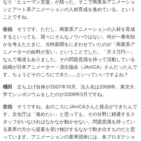
なり「ヒューマン支援」が残った。そこで商業系アニメーショ
ンとアート系アニメーションの人材育成を進めている。という
ことですね。
佐伯
そうです。ただし、商業系アニメーションの人材を育成
するといっても、我々にそんなノウハウはない。何が一番有効
かを考えたときに、当時新聞をにぎわせていたのが「商業系ア
ニメーターの給料が安い」ということでした。「月３万円～」
なんて報道もありました。その問題意識を持って活動している
組織が日本アニメーター・演出協会（JAniCA）さんだったんで
す。ちょうどそのころにできた……といっていいですよね？
桶田
立ち上げ自体が2007年10月、法人化は2008年。東京大
学でシンポジウムをしたのが2009年5月ですね。
佐伯
そうですね。あのころにJAniCAさんと接点ができたんで
す。文化庁は「進めたい」と思っても、その分野に精通するス
タッフがいなければなかなか動かせない。問題意識を持ってい
る業界の方から提案を受け検討するなかで動き出すものだと思
っています。アニメーションの業界団体には、各プロダクショ