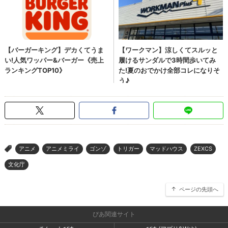
アニメ
アニメミライ
ゴンゾ
トリガー
マッドハウス
ZEXCS
>
文化庁
ページの先頭へ
ぴあ関連サイト