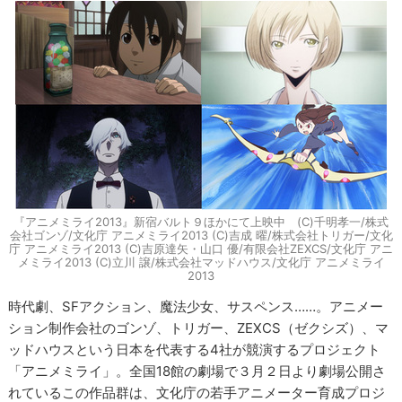
『アニメミライ2013』新宿バルト９ほかにて上映中 (C)千明孝一/株式
会社ゴンゾ/文化庁 アニメミライ2013 (C)吉成 曜/株式会社トリガー/文化
庁 アニメミライ2013 (C)吉原達矢・山口 優/有限会社ZEXCS/文化庁 アニ
メミライ2013 (C)立川 譲/株式会社マッドハウス/文化庁 アニメミライ
2013
時代劇、SFアクション、魔法少女、サスペンス……。アニメー
ション制作会社のゴンゾ、トリガー、ZEXCS（ゼクシズ）、マ
ッドハウスという日本を代表する4社が競演するプロジェクト
「アニメミライ」。全国18館の劇場で３月２日より劇場公開さ
れているこの作品群は、文化庁の若手アニメーター育成プロジ