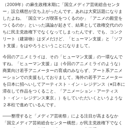
（2009年）の麻生政権末期に「国立メディア芸術総合センタ
ー」設立構想が立ち上がったんです。あれは大変話題になりま
したよね。「国立マンガ喫茶をつくるのか」「アニメの殿堂を
つくるのか」といった議論が起きて、結果として政権交代のの
ちに民主党政権下でなくなってしまったんです。でも、コンク
リート（建築物）はダメだけど、「ヒューマン支援」と「ソフ
ト支援」をはやろうということになりまして。
今回のアニメミライは、その「ヒューマン支援」の一環なんで
すね。「ヒューマン支援」は（今回のアニメミライのような）
商業向け若手アニメーターの育成のみならず、アート系アニメ
ーションでの支援もしておりまして。海外の若手アニメーター
を日本に招へいしてアーティスト・イン・レジデンス（※日本に
滞在して作品をつくること、「アニメーション・アーティス
ト・イン・レジデンス東京」）をしていただいくというような
２本柱で進めているんです。
――整理すると「メディア芸術祭」による注目が高まるなか
「国立メディア芸術総合センター構想」が民主党政権下でなく