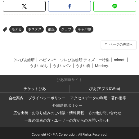
モテる
ホステス
銀座
クラブ
キャバ嬢
>
ページの先頭へ
ウレぴあ総研
|
ハピママ*
|
ウレぴあ総研 ディズニー特集
|
mimot.
|
うまいめし
|
うまいパン
|
うまい肉
|
Medery.
ぴあ関連サイト
チケットぴあ
ぴあ(アプリ&Web)
会社案内
プライバシーポリシー
アクセスデータの利用・著作権等
外部送信ポリシー
広告出稿・お取り組みのご相談・情報掲載・その他お問い合わせ
一般の読者の方・ユーザーの方からのお問い合わせ
Copyright (C) PIA Corporation. All Rights Reserved.