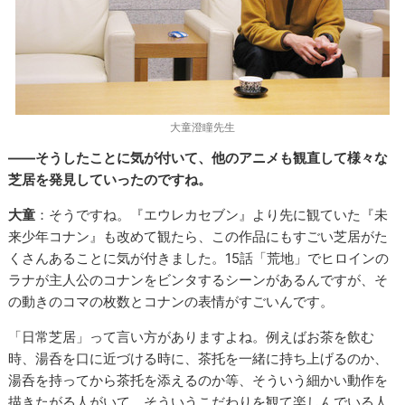
大童澄瞳先生
――そうしたことに気が付いて、他のアニメも観直して様々な
芝居を発見していったのですね。
大童
：そうですね。『エウレカセブン』より先に観ていた『未
来少年コナン』も改めて観たら、この作品にもすごい芝居がた
くさんあることに気が付きました。15話「荒地」でヒロインの
ラナが主人公のコナンをビンタするシーンがあるんですが、そ
の動きのコマの枚数とコナンの表情がすごいんです。
「日常芝居」って言い方がありますよね。例えばお茶を飲む
時、湯呑を口に近づける時に、茶托を一緒に持ち上げるのか、
湯呑を持ってから茶托を添えるのか等、そういう細かい動作を
描きたがる人がいて、そういうこだわりを観て楽しんでいる人