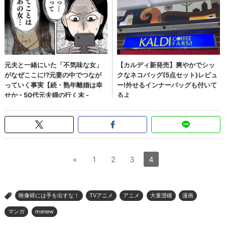
«
1
2
3
4
映像研には手を出すな！
TVアニメ
アニメ
大童澄瞳
漫画
>
マンガ
menew