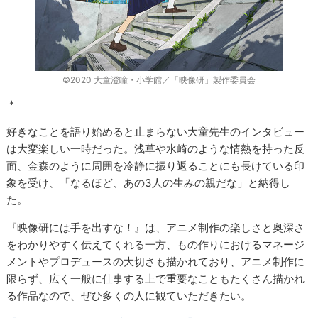
©2020 大童澄瞳・小学館／「映像研」製作委員会
＊
好きなことを語り始めると止まらない大童先生のインタビュー
は大変楽しい一時だった。浅草や水崎のような情熱を持った反
面、金森のように周囲を冷静に振り返ることにも長けている印
象を受け、「なるほど、あの3人の生みの親だな」と納得し
た。
『映像研には手を出すな！』は、アニメ制作の楽しさと奥深さ
をわかりやすく伝えてくれる一方、もの作りにおけるマネージ
メントやプロデュースの大切さも描かれており、アニメ制作に
限らず、広く一般に仕事する上で重要なこともたくさん描かれ
る作品なので、ぜひ多くの人に観ていただきたい。