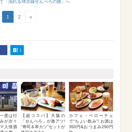
て「溺れる埼京線せんべろの旅」へ
1
2
»
1
一度は行
【超コスパ】大阪の
カフェ・ベローチェ
みが次々
「せんべろ」が激アツ!
で“ちょい飲み”! お酒は
マ人情酒
“寿司＆串カツ”セットが
350円&おつまみ290円