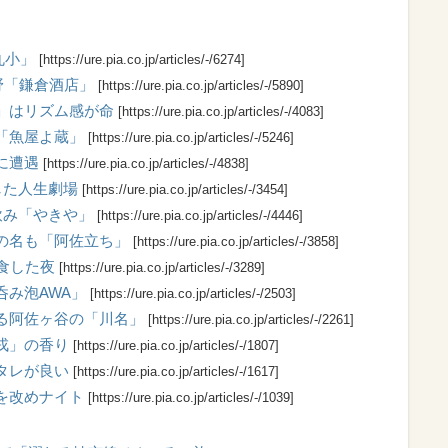
丸小」
[https://ure.pia.co.jp/articles/-/6274]
野「鎌倉酒店」
[https://ure.pia.co.jp/articles/-/5890]
」はリズム感が命
[https://ure.pia.co.jp/articles/-/4083]
「魚屋よ蔵」
[https://ure.pia.co.jp/articles/-/5246]
に遭遇
[https://ure.pia.co.jp/articles/-/4838]
した人生劇場
[https://ure.pia.co.jp/articles/-/3454]
飲み「やきや」
[https://ure.pia.co.jp/articles/-/4446]
の名も「阿佐立ち」
[https://ure.pia.co.jp/articles/-/3858]
食した夜
[https://ure.pia.co.jp/articles/-/3289]
み泡AWA」
[https://ure.pia.co.jp/articles/-/2503]
る阿佐ヶ谷の「川名」
[https://ure.pia.co.jp/articles/-/2261]
戎」の香り
[https://ure.pia.co.jp/articles/-/1807]
タレが良い
[https://ure.pia.co.jp/articles/-/1617]
を改めナイト
[https://ure.pia.co.jp/articles/-/1039]