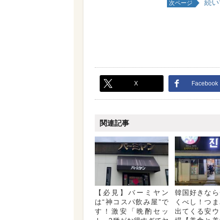
続い
次ページ
X
Facebook
関連記事
【必見】バーミヤン
韓国好きなら
は“神コスパ飲み屋”で
くべし！つま
す！激安「晩酌セッ
出てくる安ウ