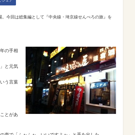
kでシェア
場。今回は総集編として『中央線・埼京線せんべろの旅』を
年の手相
」と元気
いう言葉
ことがあ
の声で「ふぉふぉ、いいですよぉ」と手を出した。