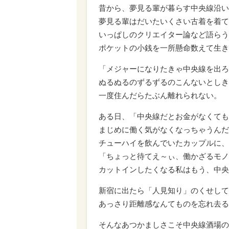
昔から、夢見る輩が暮らす中央線沿い
夢見る輩はだいたいくさい古着を着て
いっぱしのクリエイター論など語らう
ポケットの小銭を一所懸命数えて生き
「メジャーになりたきゃ中央線を出ろ
ぬるぬるのずるずるのこんないとしき
一度住んだらたぶん離れられない。
ある日、「中央線だとお金がなくても
まじめに働く気がなくなっちゃうんだ
チューハイを飲んでいたカップルに、
「ちょっと待てえ～ぃ、働かざるモノ
カットインしたくなる私はもう、中央
新宿に出たら「人見知り」のくせして
あっさり距離感なんてものを忘れ去る
そんなあつかましさこそ中央線酒場の