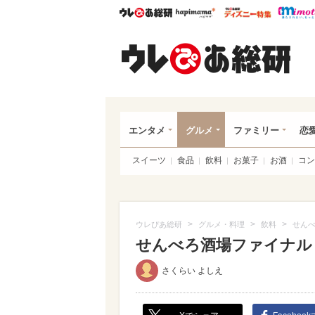
ウレぴあ総研
ハピママ*
ウレぴあ
ウレ
エンタメ
グルメ
ファミリー
恋
スイーツ
食品
飲料
お菓子
お酒
コン
>
>
>
ウレぴあ総研
グルメ・料理
飲料
せん
せんべろ酒場ファイナル
さくらい よしえ