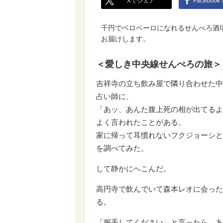
Xでシェア
Faceboo
千円でベロベーロになれるせんべろ酒
お届けします。
＜愛しき中央線せんべろの旅＞
吉祥寺の立ち飲み屋で隣り合わせた中
占い師に、
「あッ、あんた腹上死の相が出てるよ
よく言われたことがある。
家に帰って耳慣れないフクジョーシと
を調べてみた。
して静かにへこんだ。
高円寺で飲んでいて森本レオに会った
る。
「握手してください」と言ったら、あ