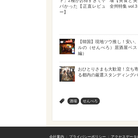
ト」2種がお得すぎてヤ
場【美食と美
バかった【正直レビュ
全州特集 vol.
ー】
【韓国】現地ツウ推し！安い
ルの（せんべろ）居酒屋ベス
編）
おひとりさまも大歓迎！立ち
る都内の厳選スタンディングバ
>
酒場
せんべろ
会社案内
プライバシーポリシー
アクセスデータ