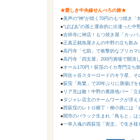
★愛しき中央線せんべろの旅
★
●
美声の“神”が焼く70円のもつ焼き「
●
“ばばあ”の孫と運命的に出逢った中
●
吉祥寺に神店！もつ焼き屋「カッパ
●
正真正銘魚屋さんの中野の立ち飲み
●
高円寺「七助」で衝撃的なブリカマ
●
高円寺「四文屋」200円酒場で開演
●
オール170円！荻窪のイカ専門立ち
●
阿佐ヶ谷スターロードのキラ星、そ
●
荻窪「鳥繁」で20年ぶりに唐揚げを
●
リア充は敵！中野の裏路地バー「立呑
●
ダジャレ店主のチームワークが冴え
●
西荻窪のレトロ横丁・柳小路には「
●
闇市のバラック生まれ「鳥もと」は
●
一串入魂の西荻窪「寅圭」で生き様