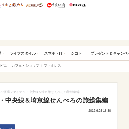
総研 ディズニー特集
mimot.
うまいめし
うまいパン
うまい肉
Medery.
ぴあ総研（うれぴあ）
愛
ライフスタイル
スマホ・IT
シゴト
プレゼント＆キャンペ
ビニ
カフェ・ショップ
ファミレス
べろ酒場ファイナル・中央線＆埼京線せんべろの旅総集編
・中央線＆埼京線せんべろの旅総集編
2012.6.25 18:30