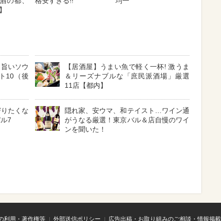
酒の都、
格安すぎる!!
均一
3】
、旨いソウ
【居酒屋】うまい魚で軽く一杯! 激うま
ト10（後
＆リーズナブルな「庶民派酒場」厳選
11店【都内】
寄りたくな
隠れ家、安ウマ、和テイスト…ワイン通
ル7
がうなる厳選！東京バル＆店自慢のワイ
ンを聞いた！
の利用・著作権等
外部送信ポリシー
広告出稿・お取り組みのご相談・情報掲載