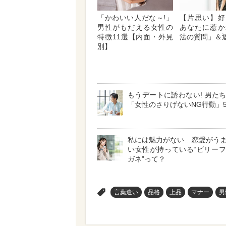
「かわいい人だな～!」
【片思い】好
男性がもだえる女性の
あなたに惹か
特徴11選【内面・外見
法の質問」＆
別】
もうデートに誘わない! 男た
「女性のさりげないNG行動」
私には魅力がない…恋愛がう
い女性が持っている“ビリー
ガネ”って？
>
言葉遣い
品格
上品
マナー
男