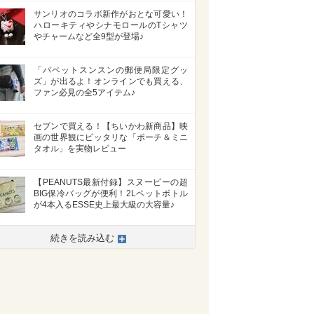
サンリオのコラボ新作がおとな可愛い！
ハローキティやシナモロールのTシャツ
やチャームなど全9型が登場♪
「パペットスンスンの郵便局限定グッ
ズ」が出るよ！オンラインでも買える、
ファン必見の全5アイテム♪
セブンで買える！【ちいかわ新商品】映
画の世界観にピッタリな「ポーチ＆ミニ
タオル」を実物レビュー
【PEANUTS最新付録】スヌーピーの超
BIG保冷バッグが便利！2Lペットボトル
が4本入るESSE史上最大級の大容量♪
続きを読み込む