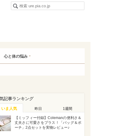
心と体の悩み
気記事ランキング
いま人気
昨日
1週間
【ミッフィー付録】Colemanの便利さ＆
丈夫さに可愛さをプラス！「バッグ＆ポ
ーチ」2点セットを実物レビュー♪