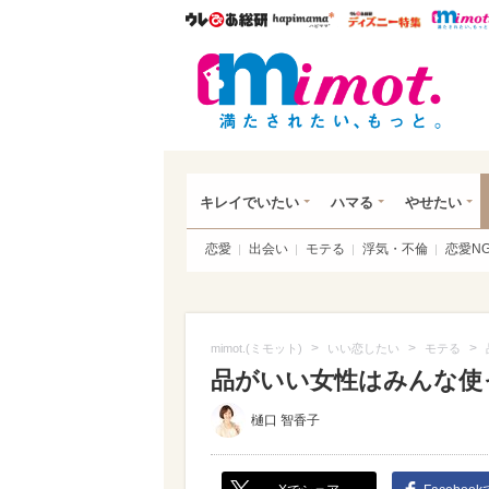
ウレぴあ総研
ハピママ*
ウレぴあ
mim
キレイでいたい
ハマる
やせたい
恋愛
出会い
モテる
浮気・不倫
恋愛N
>
>
>
mimot.(ミモット)
いい恋したい
モテる
品がいい女性はみんな使っ
樋口 智香子