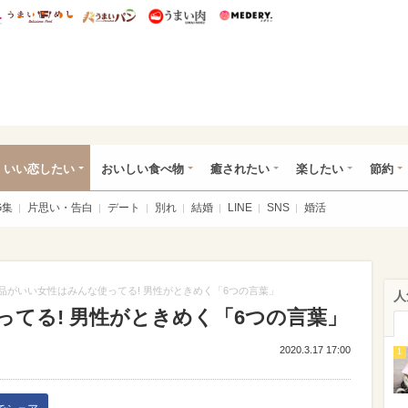
総研 ディズニー特集
mimot.
うまいめし
うまいパン
うまい肉
Medery.
ot.(ミモット)
いい恋したい
おいしい食べ物
癒されたい
楽したい
節約
G集
片思い・告白
デート
別れ
結婚
LINE
SNS
婚活
品がいい女性はみんな使ってる! 男性がときめく「6つの言葉」
人
てる! 男性がときめく「6つの言葉」
2020.3.17 17:00
1