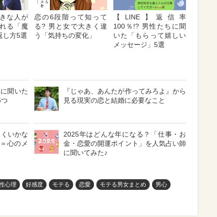
きな人が
恋の6段階って知って
【LINE】返信率
れる「魔
る? 男と女で大きく違
100％!? 男性たちに聞
返し方5選
う「気持ちの変化」
いた「もらって嬉しい
メッセージ」5選
ちに聞いた
『じゃあ、あんたが作ってみろよ』から
5つ
見る現実の恋と結婚に必要なこと
まくいかな
2025年はどんな年になる？「仕事・お
フ＝心のメ
金・恋愛の開運ポイント」を人気占い師
に聞いてみた♪
性心理
好感度
モテる
恋愛
モテる男女まとめ
男心