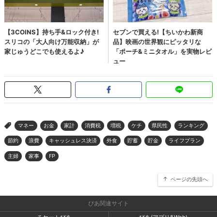
マネー
お金
家計
消費税
増税
ケチ
県民性
ランキング
>
節約
浪費
キャッシュレス決済
外食
貯蓄
貯金
ライフプラン
主婦
家事
FP
ページの先頭へ
ぴあ関連サイト