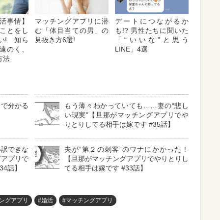
婚活事情】
マッチングアプリに潜
デートにつながるか
ことをし
む「体目当ての男」の
も!? 男性たちに聞いた
い! 知ら
見抜き方6選!
「“いいな”と思う
遠のく、
LINE」4選
方法
目で分かる
もう薄々わかっていても……妻の“悲し
い現実”【旦那がマッチングアプリでや
りとりしてる相手は嫁です #35話】
い訳できな
夫が“第２の刺客”のワナにかかった！
グアプリで
【旦那がマッチングアプリでやりとりし
34話】
てる相手は嫁です #33話】
ングアプリ
#婚活
#マッチングアプリ