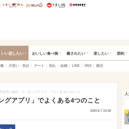
総研 ディズニー特集
mimot.
うまいめし
うまいパン
うまい肉
Medery.
ot.(ミモット)
いい恋したい
おいしい食べ物
癒されたい
楽したい
節約
G集
片思い・告白
デート
別れ
結婚
LINE
SNS
婚活
0代女性の婚活「マッチングアプリ」でよくある4つのこと
人
チングアプリ」でよくある4つのこと
2020.6.7 10:30
1