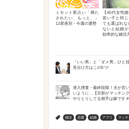
ミモット星占い「満た
【40代女性
されたい、もっと。」
若い子と同じ
12星座別・今週の運勢
ても選ばれな
ないと結婚が
効率的な婚活
「いい男」と「ダメ男」ひと
見分け方はこの5つ!
潜入捜査・最終段階！夫が言
いように…【旦那がマッチン
やりとりしてる相手は嫁です #
>
婚活
恋愛
結婚
アプリ
マッチ