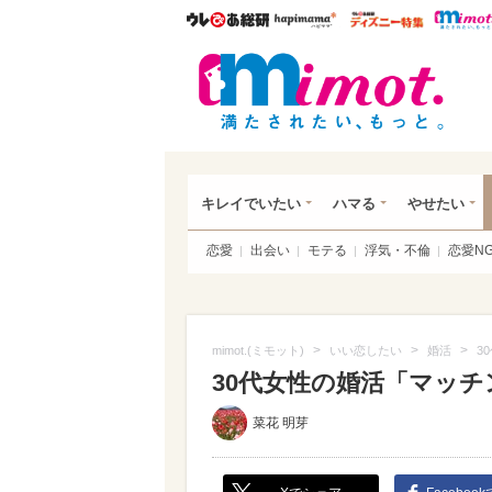
ウレぴあ総研
ハピママ*
ウレぴあ
mim
キレイでいたい
ハマる
やせたい
恋愛
出会い
モテる
浮気・不倫
恋愛N
>
>
>
mimot.(ミモット)
いい恋したい
婚活
3
30代女性の婚活「マッ
菜花 明芽