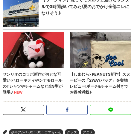
少年アシベ GO！GO！ゴマちゃん
グッズ
アニメ
>