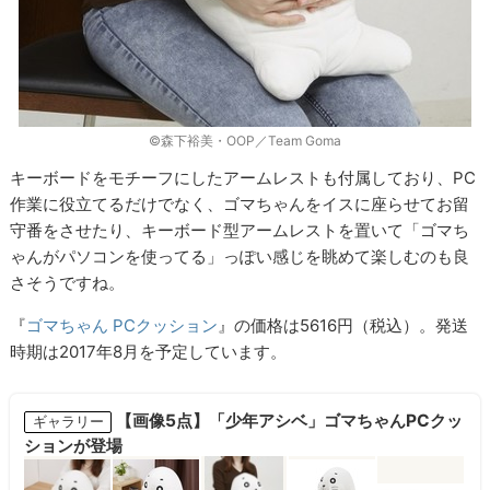
©森下裕美・OOP／Team Goma
キーボードをモチーフにしたアームレストも付属しており、PC
作業に役立てるだけでなく、ゴマちゃんをイスに座らせてお留
守番をさせたり、キーボード型アームレストを置いて「ゴマち
ゃんがパソコンを使ってる」っぽい感じを眺めて楽しむのも良
さそうですね。
『
ゴマちゃん PCクッション
』の価格は5616円（税込）。発送
時期は2017年8月を予定しています。
【画像5点】「少年アシベ」ゴマちゃんPCクッ
ギャラリー
ションが登場