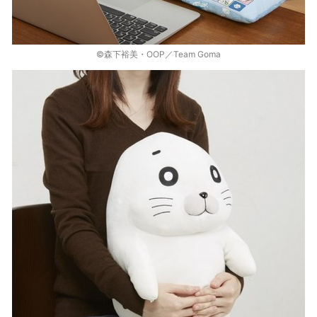
©森下裕美・OOP／Team Goma