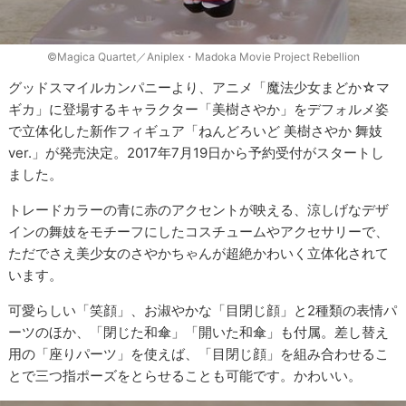
©Magica Quartet／Aniplex・Madoka Movie Project Rebellion
グッドスマイルカンパニーより、アニメ「魔法少女まどか☆マ
ギカ」に登場するキャラクター「美樹さやか」をデフォルメ姿
で立体化した新作フィギュア「ねんどろいど 美樹さやか 舞妓
ver.」が発売決定。2017年7月19日から予約受付がスタートし
ました。
トレードカラーの青に赤のアクセントが映える、涼しげなデザ
インの舞妓をモチーフにしたコスチュームやアクセサリーで、
ただでさえ美少女のさやかちゃんが超絶かわいく立体化されて
います。
可愛らしい「笑顔」、お淑やかな「目閉じ顔」と2種類の表情パ
ーツのほか、「閉じた和傘」「開いた和傘」も付属。差し替え
用の「座りパーツ」を使えば、「目閉じ顔」を組み合わせるこ
とで三つ指ポーズをとらせることも可能です。かわいい。