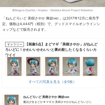
©Magica Quartet／Aniplex・Madoka Movie Project Rebellion
「ねんどろいど 美樹さやか 舞妓ver.」は2017年12月に発売予
定。価格は4,444円（税別）で、グッドスマイルオンラインシ
ョップなどで販売されます。
【画像5点】まどマギ「美樹さやか」がねんど
ギャラリー
ろいどに！かわいいかわいいと褒め殺したくなるくらいカ
ワイイ
すべての写真を見る（全5枚）
ねんどろいど 美樹さやか 舞妓ver.
魔法少女まどか☆マギカ 美樹さやかがねんどろいどに