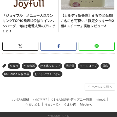
かき氷
かき氷器
かき氷シロップ
明治屋
マイシロップ
貝印
>
KaiHouse かき氷器
おいしいウチごはん
ページの先頭へ
ウレぴあ総研
|
ハピママ*
|
ウレぴあ総研 ディズニー特集
|
mimot.
|
うまいめし
|
うまいパン
|
うまい肉
|
Medery.
ぴあ関連サイト