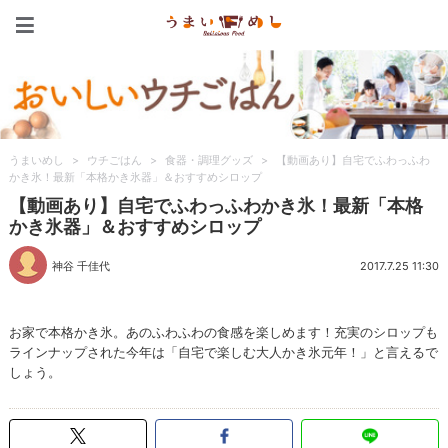
うまいめし
うまいめし
>
ウチごはん
>
食器・調理グッズ
>
【動画あり】自宅でふわっふわ
かき氷！最新「本格かき氷器」＆おすすめシロップ
【動画あり】自宅でふわっふわかき氷！最新「本格
かき氷器」＆おすすめシロップ
神谷 千佳代
2017.7.25 11:30
お家で本格かき氷。あのふわふわの食感を楽しめます！充実のシロップも
ラインナップされた今年は「自宅で楽しむ大人かき氷元年！」と言えるで
しょう。