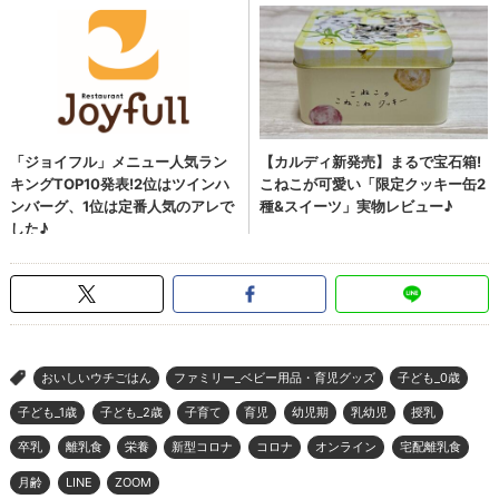
おいしいウチごはん
ファミリー_ベビー用品・育児グッズ
子ども_0歳
>
子ども_1歳
子ども_2歳
子育て
育児
幼児期
乳幼児
授乳
卒乳
離乳食
栄養
新型コロナ
コロナ
オンライン
宅配離乳食
月齢
LINE
ZOOM