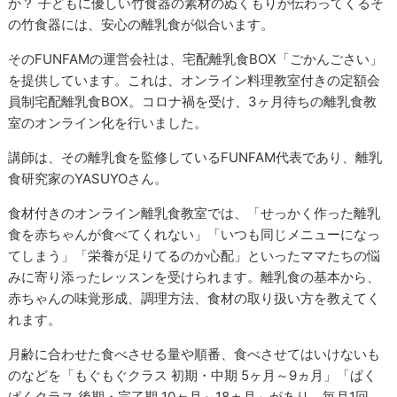
か？ 子どもに優しい竹食器の素材のぬくもりが伝わってくるそ
の竹食器には、安心の離乳食が似合います。
そのFUNFAMの運営会社は、宅配離乳食BOX「ごかんごさい」
を提供しています。これは、オンライン料理教室付きの定額会
員制宅配離乳食BOX。コロナ禍を受け、3ヶ月待ちの離乳食教
室のオンライン化を行いました。
講師は、その離乳食を監修しているFUNFAM代表であり、離乳
食研究家のYASUYOさん。
食材付きのオンライン離乳食教室では、「せっかく作った離乳
食を赤ちゃんが食べてくれない」「いつも同じメニューになっ
てしまう」「栄養が足りてるのか心配」といったママたちの悩
みに寄り添ったレッスンを受けられます。離乳食の基本から、
赤ちゃんの味覚形成、調理方法、食材の取り扱い方を教えてく
れます。
月齢に合わせた食べさせる量や順番、食べさせてはいけないも
のなどを「もぐもぐクラス 初期・中期 5ヶ月～9ヵ月」「ぱく
ぱくクラス 後期・完了期 10ヶ月～18ヵ月」があり、毎月1回、