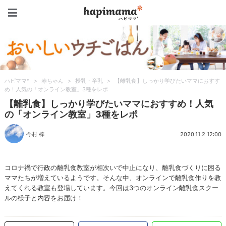
ハピママ*
ハピママ*
>
赤ちゃん
>
授乳・卒乳
>
【離乳食】しっかり学びたいママにおすす
め！人気の「オンライン教室」3種をレポ
【離乳食】しっかり学びたいママにおすすめ！人気
の「オンライン教室」3種をレポ
今村 梓
2020.11.2 12:00
コロナ禍で行政の離乳食教室が相次いで中止になり、離乳食づくりに困る
ママたちが増えているようです。そんな中、オンラインで離乳食作りを教
えてくれる教室も登場しています。今回は3つのオンライン離乳食スクー
ルの様子と内容をお届け！