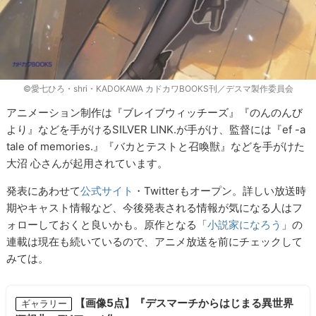
©愛七ひろ・shri・KADOKAWA カドカワBOOKS刊／デスマ製作委員会
アニメーション制作は『ブレイブウィッチーズ』『のんのんび
より』などを手がけるSILVER LINK.が手がけ、監督には『ef -a
tale of memories.』『バカとテストと召喚獣』などを手がけた
大沼 心さんが起用されています。
発表にあわせて
公式サイト
・Twitterもオープン。詳しい放送時
期やキャスト情報など、今後発表される情報が気になる人はフ
ォローしておくと良いかも。原作となる「
小説家になろう
」の
連載は現在も続いているので、アニメ放送を前にチェックして
みては。
【画像5点】『デスマーチからはじまる異世界
ギャラリー