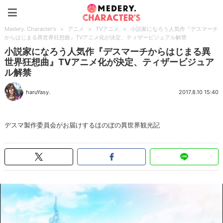
Medery. Character's
Medery. Character's
>
アニメ
>
TVアニメ
>
小説家になろう人気作『デスマーチ
からはじまる異世界狂想曲』TVアニメ化が決定、ティザービジュアル解禁
小説家になろう人気作『デスマーチからはじまる異
世界狂想曲』TVアニメ化が決定、ティザービジュア
ル解禁
haruYasy.
2017.8.10 15:40
デスマ製作委員会がお届けするほのぼの異世界観光記