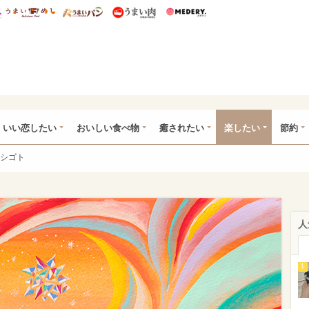
総研 ディズニー特集
mimot.
うまいめし
うまいパン
うまい肉
Medery.
ot.(ミモット)
いい恋したい
おいしい食べ物
癒されたい
楽したい
節約
シゴト
人
1