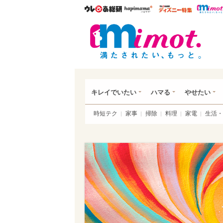
ウレぴあ総研
ハピママ*
ウレぴあ
mim
キレイでいたい
ハマる
やせたい
時短テク
家事
掃除
料理
家電
生活・