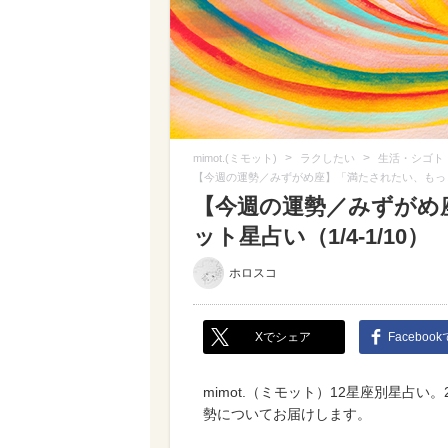
>
>
mimot.(ミモット)
ラクしたい
生活・シゴト
【今週の運勢／みずがめ座】「満たされたい、もっと。
【今週の運勢／みずがめ
ット星占い（1/4-1/10）
ホロスコ
Xでシェア
Faceboo
mimot.（ミモット）12星座別星占い
勢についてお届けします。