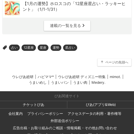
【1月の運勢】ホロスコの「12星座星占い・ラッキーヒ
ント」（1/1-1/31）
連載の一覧を見る
占い
12星座
星座
運勢
星占い
>
ページの先頭へ
ウレぴあ総研
|
ハピママ*
|
ウレぴあ総研 ディズニー特集
|
mimot.
|
うまいめし
|
うまいパン
|
うまい肉
|
Medery.
ぴあ関連サイト
チケットぴあ
ぴあ(アプリ&Web)
会社案内
プライバシーポリシー
アクセスデータの利用・著作権等
外部送信ポリシー
広告出稿・お取り組みのご相談・情報掲載・その他お問い合わせ