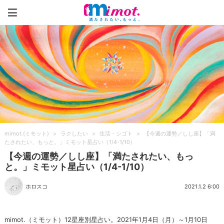
mimot.(ミモット)
mimot.(ミモット)
>
ラクしたい
>
生活・シゴト
>
【今週の運勢／しし座】「満
たされたい、もっと。」ミモット星占い（1/4-1/10）
【今週の運勢／しし座】「満たされたい、もっ
と。」ミモット星占い（1/4-1/10）
ホロスコ
2021.1.2 6:00
mimot.（ミモット）12星座別星占い。2021年1月4日（月）～1月10日