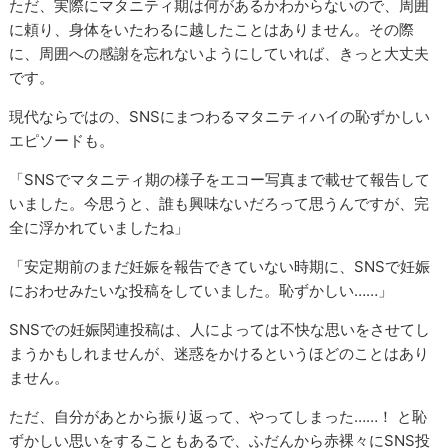
ただ、実際にマタニティ期は何があるかわからないので、周囲
に頼り、身体をいたわるに越したことはありません。その際
に、周囲への感謝を忘れないようにしていれば、きっと大丈夫
です。
現代ならではの、SNSにまつわるマタニティハイの恥ずかしい
エピソードも。
「SNSでマタニティ期の様子をエコー写真まで載せて報告して
いました。今思うと、誰も興味ないだろって思うんですが、完
全に浮かれていましたね」
「安定期前のまだ妊娠を報告できていない時期に、SNSで妊娠
におわせみたいな投稿をしていました。恥ずかしい……」
SNSでの妊娠関連投稿は、人によっては不快な思いをさせてし
まうかもしれませんが、迷惑をかけるというほどのことはあり
ません。
ただ、自分があとから振り返って、やってしまった……！ と恥
ずかしい思いをすることもあるで、ふだんから赤裸々にSNS投