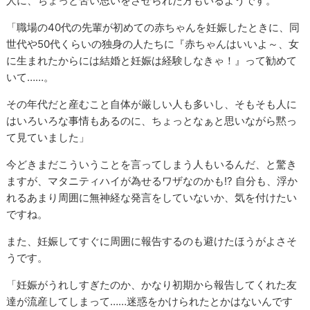
人に、ちょっと苦い思いをさせられた方もいるようです。
「職場の40代の先輩が初めての赤ちゃんを妊娠したときに、同
世代や50代くらいの独身の人たちに『赤ちゃんはいいよ～、女
に生まれたからには結婚と妊娠は経験しなきゃ！』って勧めて
いて……。
その年代だと産むこと自体が厳しい人も多いし、そもそも人に
はいろいろな事情もあるのに、ちょっとなぁと思いながら黙っ
て見ていました」
今どきまだこういうことを言ってしまう人もいるんだ、と驚き
ますが、マタニティハイが為せるワザなのかも!? 自分も、浮か
れるあまり周囲に無神経な発言をしていないか、気を付けたい
ですね。
また、妊娠してすぐに周囲に報告するのも避けたほうがよさそ
うです。
「妊娠がうれしすぎたのか、かなり初期から報告してくれた友
達が流産してしまって……迷惑をかけられたとかはないんです