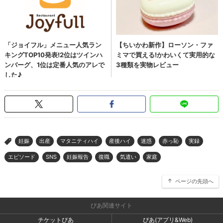
妊娠
出産
マタニティハイ
産後ハイ
迷惑
赤っ恥
実録
>
エピソード
SNS
妊娠報告
復職
気遣い
家庭
ページの先頭へ
ぴあ関連サイト
チケットぴあ
ぴあ(アプリ&Web)