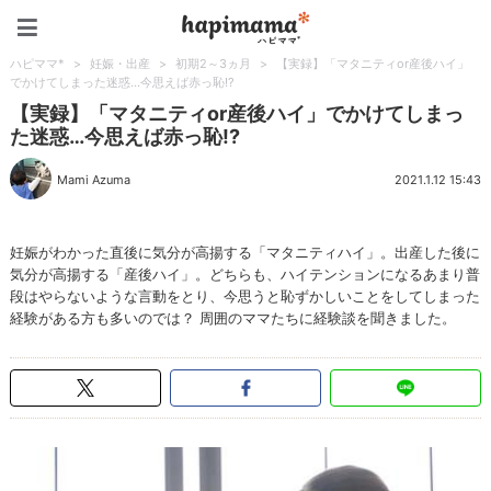
ハピママ*
ハピママ*
>
妊娠・出産
>
初期2～3ヵ月
>
【実録】「マタニティor産後ハイ」
でかけてしまった迷惑…今思えば赤っ恥!?
【実録】「マタニティor産後ハイ」でかけてしまっ
た迷惑…今思えば赤っ恥!?
Mami Azuma
2021.1.12 15:43
妊娠がわかった直後に気分が高揚する「マタニティハイ」。出産した後に
気分が高揚する「産後ハイ」。どちらも、ハイテンションになるあまり普
段はやらないような言動をとり、今思うと恥ずかしいことをしてしまった
経験がある方も多いのでは？ 周囲のママたちに経験談を聞きました。