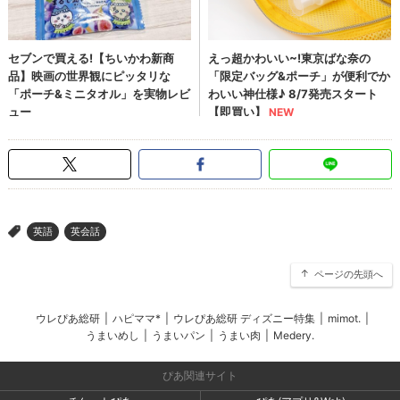
英語
英会話
>
ページの先頭へ
ウレぴあ総研
|
ハピママ*
|
ウレぴあ総研 ディズニー特集
|
mimot.
|
うまいめし
|
うまいパン
|
うまい肉
|
Medery.
ぴあ関連サイト