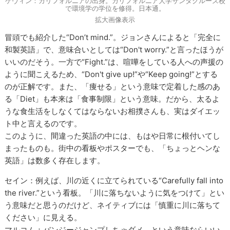
ケヴィン：カリフォルニアの出身。カリフォルニア大学サンタクルーズ校
で環境学の学位を修得。日本通。
拡大画像表示
冒頭でも紹介した“Don’t mind.”。ジョンさんによると「完全に
和製英語」で、意味合いとしては“Don't worry.”と言ったほうが
いいのだそう。一方で“Fight.”は、喧嘩をしている人への声援の
ように聞こえるため、“Don't give up!”や“Keep going!”とする
のが正解です。また、「痩せる」という意味で定着した感のあ
る「Diet」も本来は「食事制限」という意味。だから、太るよ
うな食生活をしなくてはならないお相撲さんも、実はダイエッ
ト中と言えるのです。
このように、間違った英語の中には、もはや日常に根付いてし
まったものも。街中の看板やポスターでも、「ちょっとヘンな
英語」は数多く存在します。
セイン：例えば、川の近くに立てられている“Carefully fall into
the river.”という看板。「川に落ちないように気をつけて」とい
う意味だと思うのだけど、ネイティブには「慎重に川に落ちて
ください」に見える。
マルコム：バンジージャンプしちゃダメ、という意味ならいい