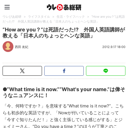
ウレぴあ総研（うれぴあ）
ウレぴあ総研
>
ライフスタイル
>
生活・ライフハック
>
”How are you？”は死語
だった!? 外国人英語講師が教える「日本人のちょっとヘンな英語」
”How are you？”は死語だった!? 外国人英語講師が
教える「日本人のちょっとヘンな英語」
西田 友紀
2012.9.17 18:00
●“What time is it now.”“What's your name.”は偉そ
うなニュアンスに！
「今、何時ですか？」を意味する“What time is it now?”。こち
らも初歩的な英語ですが、「Nowが付いていることによって
「今すぐ知りたんだ！」と強く主張している感じがする」とジ
ェイミーさん。“Do you have a time？”のほうが丁寧とのこ