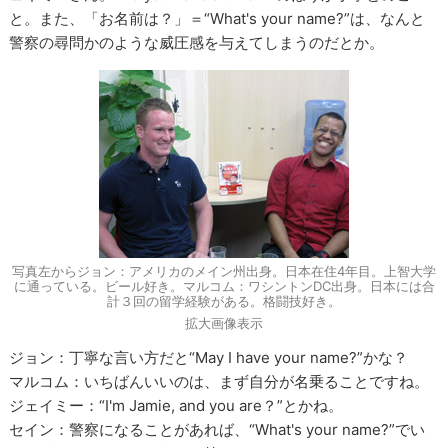
と。また、「お名前は？」＝“What's your name?”は、なんと
警察の尋問かのような威圧感を与えてしまうのだとか。
写真左からジョン：アメリカのメイン州出身。日本在住4年目。上智大学
に通っている。ビール好き。マルコム：ワシントンDC出身。日本には合
計３回の留学経験がある。格闘技好き。
拡大画像表示
ジョン：丁寧な言い方だと“May I have your name?”かな？
マルコム：いちばんいいのは、まず自分が名乗ることですね。
ジェイミー：“I'm Jamie, and you are？”とかね。
セイン：警察になることがあれば、“What's your name?”でい