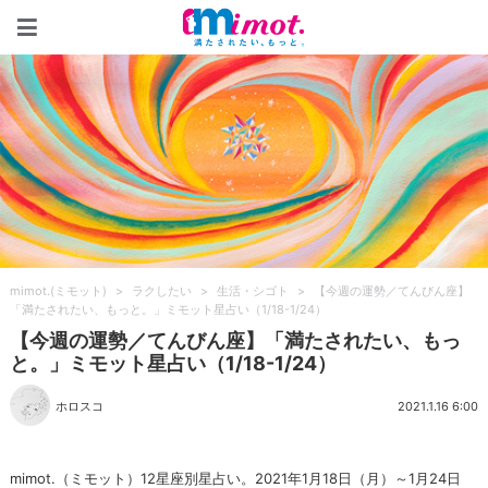
mimot.(ミモット)
mimot.(ミモット)
>
ラクしたい
>
生活・シゴト
>
【今週の運勢／てんびん座】
「満たされたい、もっと。」ミモット星占い（1/18-1/24）
【今週の運勢／てんびん座】「満たされたい、もっ
と。」ミモット星占い（1/18-1/24）
ホロスコ
2021.1.16 6:00
mimot.（ミモット）12星座別星占い。2021年1月18日（月）～1月24日