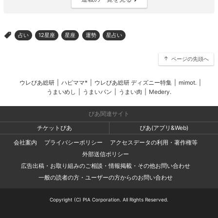
占い
12星座
星座
運勢
星占い
>
ページの先頭へ
ウレぴあ総研
|
ハピママ*
|
ウレぴあ総研 ディズニー特集
|
mimot.
|
うまいめし
|
うまいパン
|
うまい肉
|
Medery.
ぴあ関連サイト
チケットぴあ
ぴあ(アプリ&Web)
会社案内
プライバシーポリシー
アクセスデータの利用・著作権等
外部送信ポリシー
広告出稿・お取り組みのご相談・情報掲載・その他お問い合わせ
一般の読者の方・ユーザーの方からのお問い合わせ
Copyright (C) PIA Corporation. All Rights Reserved.