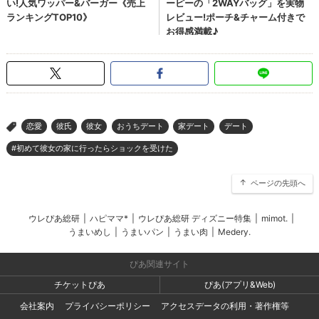
恋愛
彼氏
彼女
おうちデート
家デート
デート
>
#初めて彼女の家に行ったらショックを受けた
ページの先頭へ
ウレぴあ総研
|
ハピママ*
|
ウレぴあ総研 ディズニー特集
|
mimot.
|
うまいめし
|
うまいパン
|
うまい肉
|
Medery.
ぴあ関連サイト
チケットぴあ
ぴあ(アプリ&Web)
会社案内
プライバシーポリシー
アクセスデータの利用・著作権等