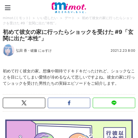
mimot.(ミモット)
mimot.(ミモット)
>
いい恋したい
>
デート
>
初めて彼女の家に行ったらショッ
クを受けた #9「玄関に出た“本性”」
初めて彼女の家に行ったらショックを受けた #9「玄
関に出た“本性”」
弘田 香
・
磋藤 にゅすけ
2021.2.23 8:00
初めて行く彼女の家。想像や期待でドキドキだったけれど、ショックなこ
とを目にしてしまい愛情が冷めるなんて悲しいですよね。彼女の家に行っ
てショックを受けた男性たちの実録エピソードをご紹介します。