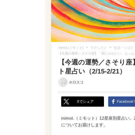
>
>
mimot.(ミモット)
ラクしたい
生活・シゴト
【今週の運勢／さそり座】「満たされたい、もっと。」ミ
【今週の運勢／さそり座
ト星占い（2/15-2/21）
ホロスコ
Xでシェア
Faceboo
mimot.（ミモット）12星座別星占い
についてお届けします。