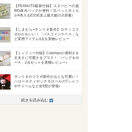
【PEANUTS最新付録】スヌーピーの超
BIG保冷バッグが便利！2Lペットボトル
が4本入るESSE史上最大級の大容量♪
【しまむら×サンリオ新作】ロディコラ
ボがかわいい！「パスコインケース」な
ど実用アイテム3点を実物レビュー
【ミッフィー付録】Colemanの便利さ＆
丈夫さに可愛さをプラス！「バッグ＆ポ
ーチ」2点セットを実物レビュー♪
サンリオのコラボ新作がおとな可愛い！
ハローキティやシナモロールのTシャツ
やチャームなど全9型が登場♪
続きを読み込む