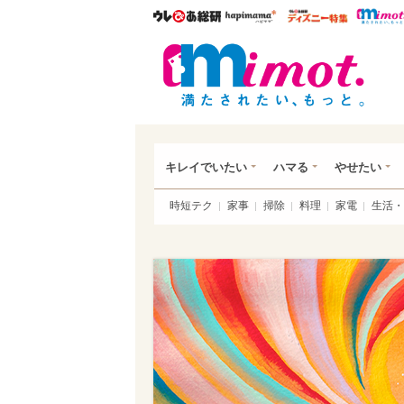
ウレぴあ総研
ハピママ*
ウレぴあ
mim
キレイでいたい
ハマる
やせたい
時短テク
家事
掃除
料理
家電
生活・