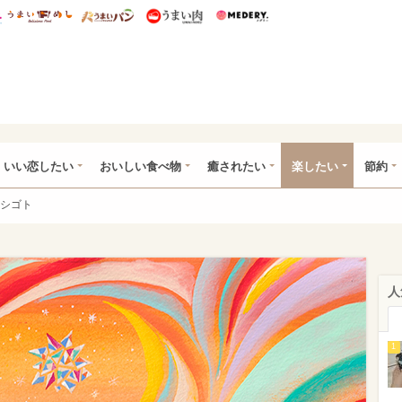
総研 ディズニー特集
mimot.
うまいめし
うまいパン
うまい肉
Medery.
ot.(ミモット)
いい恋したい
おいしい食べ物
癒されたい
楽したい
節約
シゴト
人
1