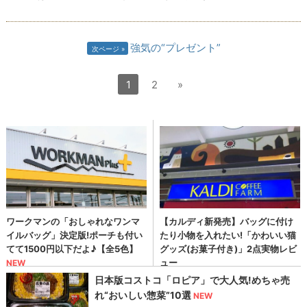
強気の“プレゼント”
次ページ
1
2
»