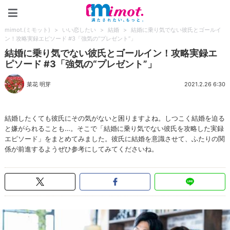
mimot.(ミモット)
mimot.(ミモット)
>
いい恋したい
>
結婚
>
結婚に乗り気でない彼氏とゴールイ
ン！攻略実録エピソード #3「強気の“プレゼント”」
結婚に乗り気でない彼氏とゴールイン！攻略実録エ
ピソード #3「強気の“プレゼント”」
菜花 明芽
2021.2.26 6:30
結婚したくても彼氏にその気がないと困りますよね。しつこく結婚を迫る
と嫌がられることも…。そこで「結婚に乗り気でない彼氏を攻略した実録
エピソード」をまとめてみました。彼氏に結婚を意識させて、ふたりの関
係が前進するようぜひ参考にしてみてくださいね。