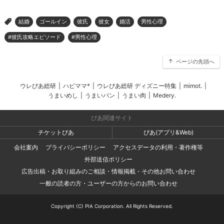
結婚
ゴールイン
彼氏
彼女
婚活
男性心理
>
#彼氏攻略エピソード
#男性心理
ページの先頭へ
ウレぴあ総研
|
ハピママ*
|
ウレぴあ総研 ディズニー特集
|
mimot.
|
うまいめし
|
うまいパン
|
うまい肉
|
Medery.
ぴあ関連サイト
チケットぴあ
ぴあ(アプリ&Web)
会社案内
プライバシーポリシー
アクセスデータの利用・著作権等
外部送信ポリシー
広告出稿・お取り組みのご相談・情報掲載・その他お問い合わせ
一般の読者の方・ユーザーの方からのお問い合わせ
Copyright (C) PIA Corporation. All Rights Reserved.