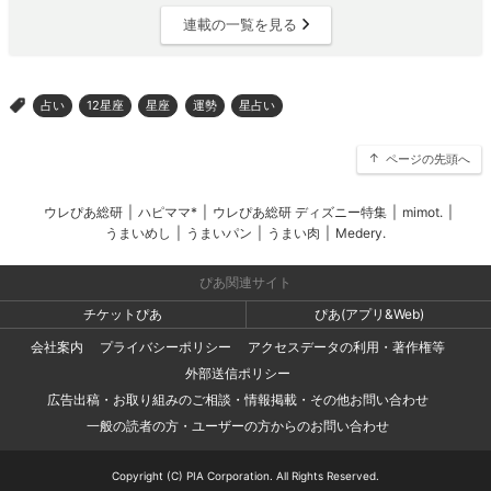
連載の一覧を見る
占い
12星座
星座
運勢
星占い
>
ページの先頭へ
ウレぴあ総研
|
ハピママ*
|
ウレぴあ総研 ディズニー特集
|
mimot.
|
うまいめし
|
うまいパン
|
うまい肉
|
Medery.
ぴあ関連サイト
チケットぴあ
ぴあ(アプリ&Web)
会社案内
プライバシーポリシー
アクセスデータの利用・著作権等
外部送信ポリシー
広告出稿・お取り組みのご相談・情報掲載・その他お問い合わせ
一般の読者の方・ユーザーの方からのお問い合わせ
Copyright (C) PIA Corporation. All Rights Reserved.