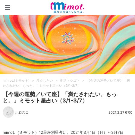
mimot.(ミモット)
mimot.(ミモット)
>
ラクしたい
>
生活・シゴト
>
【今週の運勢／いて座】「満
たされたい、もっと。」ミモット星占い（3/1-3/7）
【今週の運勢／いて座】「満たされたい、もっ
と。」ミモット星占い（3/1-3/7）
ホロスコ
2021.2.27 6:00
mimot.（ミモット）12星座別星占い。2021年3月1日（月）～3月7日