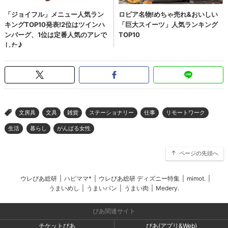
文房具
文具
雑貨
ステーショナリー
仕事
リモートワーク
>
生活
暮らし
がんばる女性
ページの先頭へ
ウレぴあ総研
|
ハピママ*
|
ウレぴあ総研 ディズニー特集
|
mimot.
|
うまいめし
|
うまいパン
|
うまい肉
|
Medery.
ぴあ関連サイト
チケットぴあ
ぴあ(アプリ&Web)