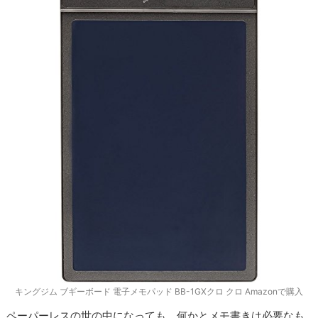
キングジム ブギーボード 電子メモパッド BB-1GXクロ クロ Amazonで購入
ペーパーレスの世の中になっても、何かとメモ書きは必要なも