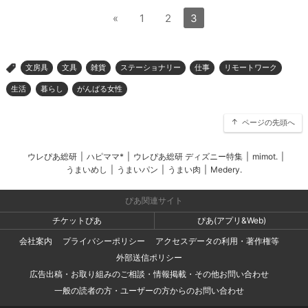
«
1
2
3
文房具
文具
雑貨
ステーショナリー
仕事
リモートワーク
>
生活
暮らし
がんばる女性
ページの先頭へ
ウレぴあ総研
|
ハピママ*
|
ウレぴあ総研 ディズニー特集
|
mimot.
|
うまいめし
|
うまいパン
|
うまい肉
|
Medery.
ぴあ関連サイト
チケットぴあ
ぴあ(アプリ&Web)
会社案内
プライバシーポリシー
アクセスデータの利用・著作権等
外部送信ポリシー
広告出稿・お取り組みのご相談・情報掲載・その他お問い合わせ
一般の読者の方・ユーザーの方からのお問い合わせ