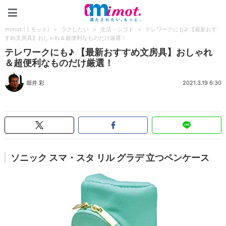
mimot.(ミモット)
mimot.(ミモット)
>
ラクしたい
>
生活・シゴト
>
テレワークにも♪ 【最新おす
すめ文房具】おしゃれ＆超便利なものだけ厳選！
テレワークにも♪ 【最新おすすめ文房具】おしゃれ
＆超便利なものだけ厳選！
堀井 彩
2021.3.19 6:30
ソニック スマ・スタ リル グラデ 立つペンケース