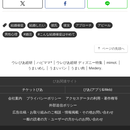
結婚催促
結婚したい
彼氏
彼女
アプローチ
アピール
>
男性心理
#婚活
#こんな結婚催促はやめて
ページの先頭へ
ウレぴあ総研
|
ハピママ*
|
ウレぴあ総研 ディズニー特集
|
mimot.
|
うまいめし
|
うまいパン
|
うまい肉
|
Medery.
ぴあ関連サイト
チケットぴあ
ぴあ(アプリ&Web)
会社案内
プライバシーポリシー
アクセスデータの利用・著作権等
外部送信ポリシー
広告出稿・お取り組みのご相談・情報掲載・その他お問い合わせ
一般の読者の方・ユーザーの方からのお問い合わせ