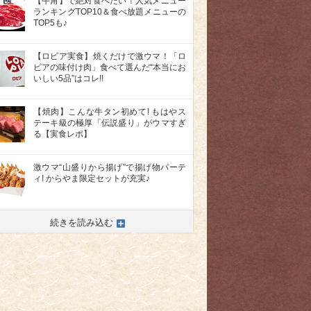
【牛角】で絶対食べたい！人気メニュー
ランキングTOP10＆食べ放題メニューの
TOP5も♪
【ロピア実食】焼くだけで激ウマ！「ロ
ピアの味付け肉」食べて選んだ“本当にお
いしい5品”はコレ!!
【焼肉】こんな牛タン初めて! もはやス
テーキ級の極厚「伝説盛り」がウマすぎ
る【実食レポ】
激ウマ“山盛りから揚げ”で揚げ物パーテ
ィ! からやま限定セットが充実♪
>
続きを読み込む