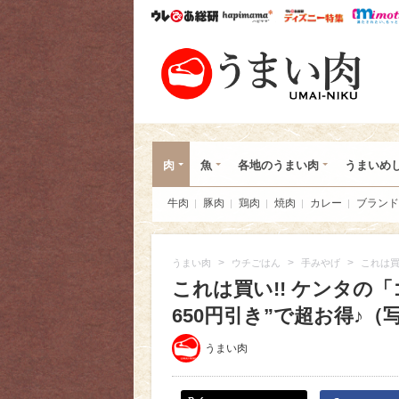
ウレぴあ総研
ハピママ*
ウレぴあ
うま
肉
魚
各地のうまい肉
うまいめ
牛肉
豚肉
鶏肉
焼肉
カレー
ブランド
>
>
>
うまい肉
ウチごはん
手みやげ
これは買
これは買い!! ケンタの
650円引き”で超お得♪（写真
うまい肉