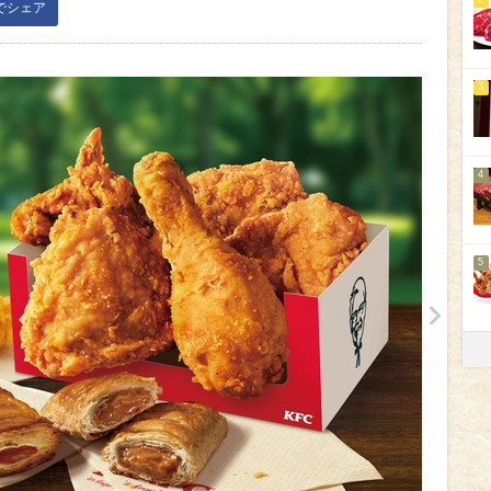
kでシェア
3
4
5