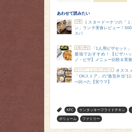
あわせて読みたい
ミスタードーナツの「ミ
中華
ン」ランチ実食レビュー！50
スパ
「1人用ピザセット
お取り寄せ
最強でおすすめ！【ピザハッ
ノ・ピザ】メニュー比較＆実
オススメ
スーパー・ショッピングモール
「OKストア」の“激安弁当”1
べ比べた【安ウマ】
>
KFC
ケンタッキーフライドチキン
ボリューム
ファミリー