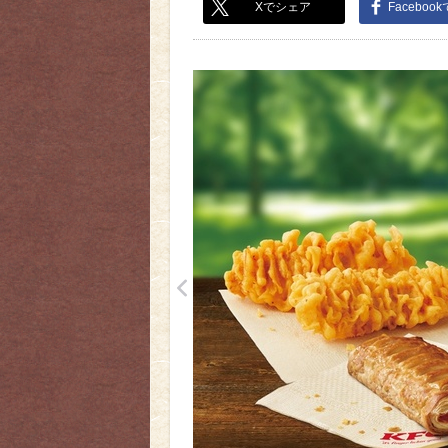
Xでシェア
Faceboo
<