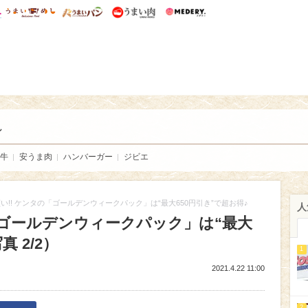
総研 ディズニー特集
mimot.
うまいめし
うまいパン
うまい肉
Medery.
い肉
し
牛
安うま肉
ハンバーガー
ジビエ
い!! ケンタの「ゴールデンウィークパック」は“最大650円引き”で超お得♪
人
「ゴールデンウィークパック」は“最大
 2/2）
1
2021.4.22 11:00
2