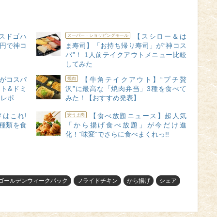
スドゴハ
【スシロー＆は
スーパー・ショッピングモール
0円で神コ
ま寿司】「お持ち帰り寿司」が“神コス
パ”！ 1人前テイクアウトメニュー比較
してみた
」がコスパ
【牛角テイクアウト】“プチ贅
焼肉
ト&ドミ
沢”に最高な「焼肉弁当」3種を食べて
食レポ
みた！【おすすめ発表】
はこれ!
【食べ放題ニュース】超人気
安うま肉
1種類を食
「から揚げ食べ放題」が今だけ進
化！“味変”でさらに食べまくれっ!!
ゴールデンウィークパック
フライドチキン
から揚げ
シェア