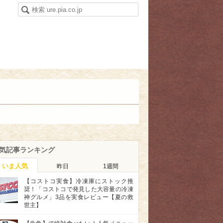
気記事ランキング
いま人気
昨日
1週間
【コストコ実食】冷凍庫にストック推
奨！「コストコで発見した大容量の冷凍
神グルメ」3品を実食レビュー【夏の救
世主】