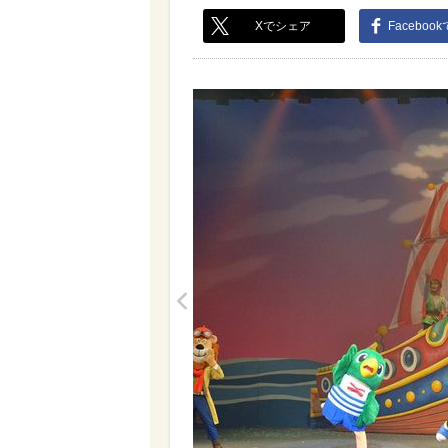
Xでシェア
Faceboo
<