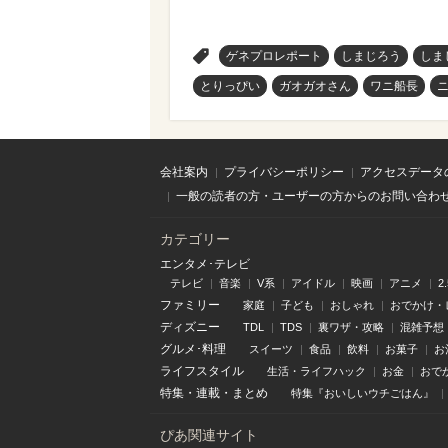
>
ゲネプロレポート
しまじろう
しま
とりっぴい
ガオガオさん
ワニ船長
会社案内
プライバシーポリシー
アクセスデータ
一般の読者の方・ユーザーの方からのお問い合わ
カテゴリー
エンタメ･テレビ
テレビ
音楽
V系
アイドル
映画
アニメ
2
ファミリー
家庭
子ども
おしゃれ
おでかけ・
ディズニー
TDL
TDS
裏ワザ・攻略
混雑予想
グルメ･料理
スイーツ
食品
飲料
お菓子
お
ライフスタイル
生活・ライフハック
お金
おで
特集
・
連載
・
まとめ
特集『おいしいウチごはん』
ぴあ関連サイト