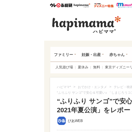
ウレぴあ総研
ハピママ*
ウレぴあ
ハピ
ファミリー
妊娠・出産
赤ちゃん
人気遊び場
夏休み
無料
東京ディズニー
>
>
ハピママ*
おでかけ・エンタメ
テレビ・映
“ふりふり サンゴ”で安心＆可愛い♪ 「しまじろうコ
“ふりふり サンゴ”で安
2021年夏公演」をレポート
ぴあWEB