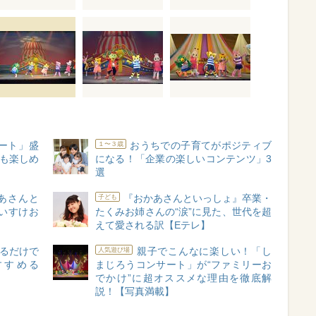
ート」盛
おうちでの子育てがポジティブ
１〜３歳
親も楽しめ
になる！「企業の楽しいコンテンツ」3
選
あさんと
『おかあさんといっしょ』卒業・
子ども
いすけお
たくみお姉さんの“涙”に見た、世代を超
えて愛される訳【Eテレ】
るだけで
親子でこんなに楽しい！「し
人気遊び場
すすめる
まじろうコンサート」が“ファミリーお
でかけ”に超オススメな理由を徹底解
説！【写真満載】