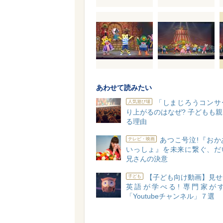
あわせて読みたい
「しまじろうコンサ
人気遊び場
り上がるのはなぜ? 子どもも
る理由
あつこ号泣!『おか
テレビ・映画
いっしょ』を未来に繋ぐ、だ
兄さんの決意
【子ども向け動画】見せ
子ども
英語が学べる! 専門家が
「Youtubeチャンネル」７選