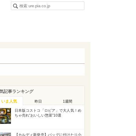
気記事ランキング
いま人気
昨日
1週間
日本版コストコ「ロピア」で大人気！め
ちゃ売れ“おいしい惣菜”10選
【カルディ新発売】バッグに付けたり小