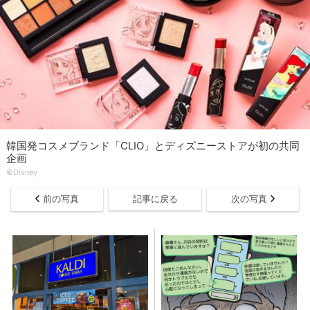
韓国発コスメブランド「CLIO」とディズニーストアが初の共同
企画
©Disney
前の写真
記事に戻る
次の写真